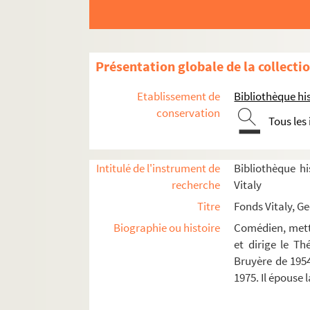
Le sang clos (1948)
La fête noire (1948)
Les indifférents (1949)
Présentation globale de la collecti
Les taureaux (1949)
La quadrature du cercle (1949)
Etablissement de
Bibliothèque his
La pucelle (1950)
conservation
Tous les
Pepita (1950)
Monsieur Bob'le (1951)
Intitulé de l'instrument de
Bibliothèque hi
Edmée (1951)
recherche
Vitaly
La puce à l'oreille (1951)
Titre
Fonds Vitaly, G
La belle rombière (1951)
Biographie ou histoire
Comédien, mette
La belle rombière (1952)
et dirige le T
Bruyère de 1954
La belle rombière (1952)
1975. Il épouse
La petite femme de Loth (1952)
Les taureaux (1952)