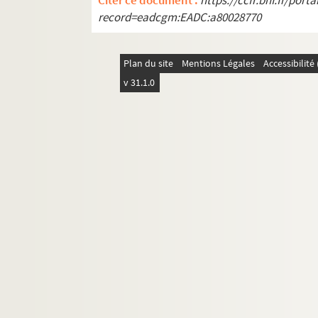
Citer ce document :
https://ccfr.bnf.fr/por
record=eadcgm:EADC:a80028770
Monsieur chasse (1961)
La queue du diable (1962)
Frank V, opéra d'une banque privée (
Plan du site
Mentions Légales
Accessibilit
v 31.1.0
Les caprices de Belise (1962)
Catharsis (1962)
Bastien und Bastienne, O mestre de c
Monsieur Blaje (1962)
Irma la douce (1962)
Pomme, pomme, pomme (1962)
La belle rombière (1963)
Marie Stuart (1963)
Les passions contraires (1963)
Le mal court (1963)
Le mal court (1963)