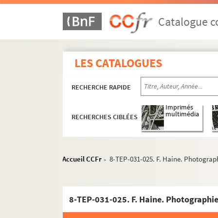
Catalogue co
LES CATALOGUES
RECHERCHE RAPIDE
Imprimés
multimédia
RECHERCHES CIBLÉES
Carrière
Acteur
Metteur en scène
Accueil CCFr
8-TEP-031-025. F. Haine. Photograp
>
Courteline Tchekhov (1945)
Le mal court (1947)
8-TEP-031-025. F. Haine. Photographie
Les épiphanies (1947)