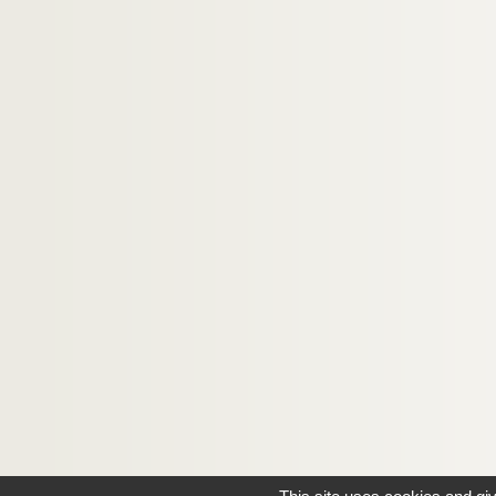
Dialogues d'exilés (1989)
Amours et jalousies (1991)
Les patients (1991)
Directeur
Réalisateur de télévision
Adaptateur
Peintre
Ecrivain
Documentation personnelle
Photographies
Correspondance