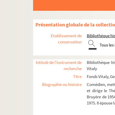
Présentation globale de la collecti
Etablissement de
Bibliothèque his
conservation
Tous les
Carrière
Acteur
Intitulé de l'instrument de
Bibliothèque hi
Metteur en scène
recherche
Vitaly
Courteline Tchekhov (1945)
Titre
Fonds Vitaly, G
Le mal court (1947)
Biographie ou histoire
Comédien, mette
et dirige le T
Les épiphanies (1947)
Bruyère de 1954
Le sang clos (1948)
1975. Il épouse
La fête noire (1948)
Les indifférents (1949)