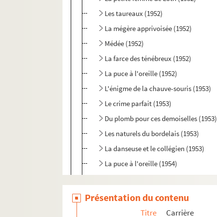
Les taureaux (1952)
La mégère apprivoisée (1952)
Médée (1952)
La farce des ténébreux (1952)
La puce à l'oreille (1952)
L'énigme de la chauve-souris (1953)
Le crime parfait (1953)
Du plomb pour ces demoiselles (1953
Les naturels du bordelais (1953)
La danseuse et le collégien (1953)
La puce à l'oreille (1954)
Si jamais je te pince (1954)
Les mystères de Paris (1954)
Présentation du contenu
La belle rombière (1954)
Titre
Carrière