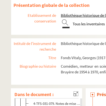
Carrière
Présentation globale de la collection
Acteur
Etablissement de
Bibliothèque historique de la
Metteur en scène
conservation
Tous les inventaires
Courteline Tchekhov (1945)
Le mal court (1947)
Intitulé de l'instrument de
Bibliothèque historique de l
Les épiphanies (1947)
recherche
Le sang clos (1948)
Titre
Fonds Vitaly, Georges (1917
La fête noire (1948)
Les indifférents (1949)
Biographie ou histoire
Comédien, metteur en scène
Bruyère de 1954 à 1970, enf
Les taureaux (1949)
La quadrature du cercle (1949)
La pucelle (1950)
Dans le document :
Prés
4-TFS-031-078. Opéra, supplément théâtral n°32
4-TFS-031-079. Notes de mise en scène, croquis d