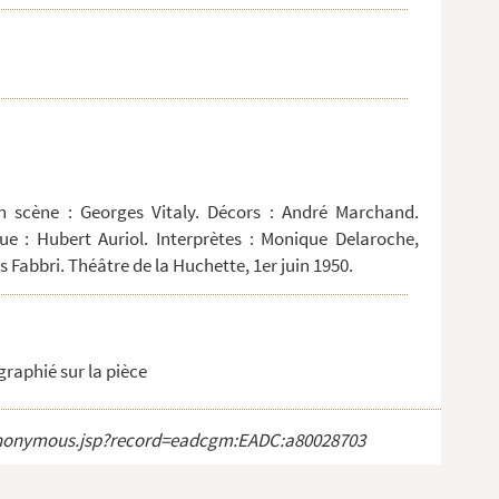
n scène : Georges Vitaly. Décors : André Marchand.
e : Hubert Auriol. Interprètes : Monique Delaroche,
Fabbri. Théâtre de la Huchette, 1er juin 1950.
graphié sur la pièce
ct_anonymous.jsp?record=eadcgm:EADC:a80028703