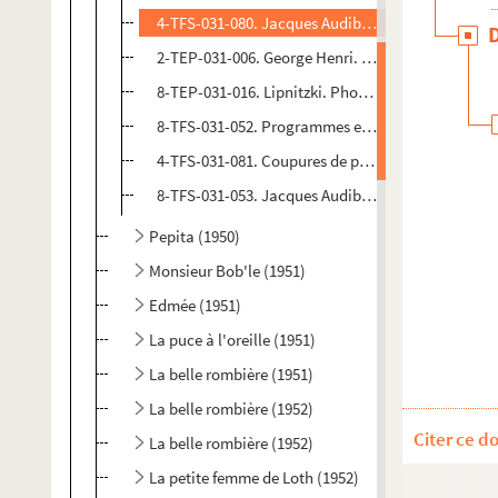
4-TFS-031-080. Jacques Audiberti. Texte dactylogr
2-TEP-031-006. George Henri. Photographies de s
8-TEP-031-016. Lipnitzki. Photographies de scène
8-TFS-031-052. Programmes et invitation
4-TFS-031-081. Coupures de presse
8-TFS-031-053. Jacques Audiberti. Lettres à Georg
Pepita (1950)
Monsieur Bob'le (1951)
Edmée (1951)
La puce à l'oreille (1951)
La belle rombière (1951)
La belle rombière (1952)
Citer ce d
La belle rombière (1952)
La petite femme de Loth (1952)