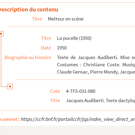
aphié sur la pièce
Description du contenu
cène
Titre
Metteur en scène
Titre
La pucelle (1950)
Date
1950
es Vitaly
Biographie ou histoire
Texte de Jacques Audiberti. Mise e
Costumes : Christiane Coste. Musiqu
Claude Gensac, Pierre Mondy, Jacques 
Cote
4-TFS-031-080
Titre
Jacques Audiberti. Texte dactylo
ocument :
https://ccfr.bnf.fr/portailccfr/jsp/index_view_dire