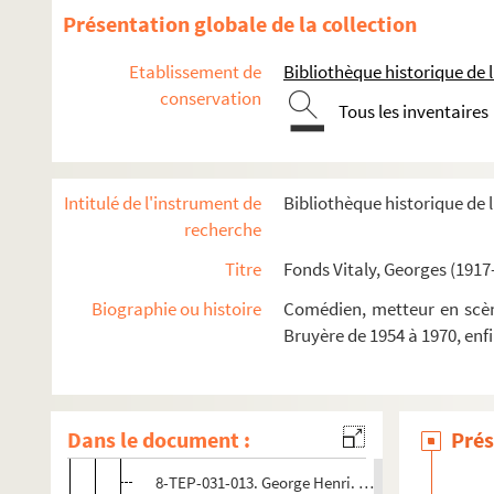
Présentation globale de la collection
Acteur
Metteur en scène
Etablissement de
Bibliothèque historique de la
conservation
Courteline Tchekhov (1945)
Tous les inventaires
Le mal court (1947)
Les épiphanies (1947)
Intitulé de l'instrument de
Bibliothèque historique de l
Le sang clos (1948)
recherche
La fête noire (1948)
Titre
Fonds Vitaly, Georges (1917
Les indifférents (1949)
Les taureaux (1949)
Biographie ou histoire
Comédien, metteur en scène
Bruyère de 1954 à 1970, enf
8-TFS-031-047. Conduite de l'orchestre. 1
8-TFS-031-048. Conduite de l'orchestre. 2
8-TFS-031-049. Petit taureau tranquille et toréad
Dans le document :
Prés
4-TFS-031-073. Hugo Cleis. Dessin
8-TEP-031-013. George Henri. Photographies de s