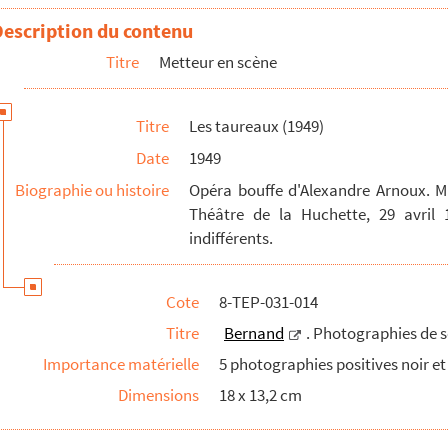
Description du contenu
alement Les indifférents
Titre
Metteur en scène
Titre
Les taureaux (1949)
Date
1949
Biographie ou histoire
Opéra bouffe d'Alexandre Arnoux. Mi
Théâtre de la Huchette, 29 avril
indifférents.
Cote
8-TEP-031-014
Titre
Bernand
. Photographies de 
Importance matérielle
5 photographies positives noir et
Dimensions
18 x 13,2 cm