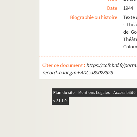
Date
1944
Biographie ou histoire
Texte 
: Thé
de Go
Théâtr
Colomb
Citer ce document :
https://ccfr.bnf.fr/por
record=eadcgm:EADC:a80028626
Plan du site
Mentions Légales
Accessibilit
v 31.1.0