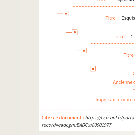
Titre
Esquis
Titre
Ca
Titre
Ancienne 
T
Importance matéri
Citer ce document :
https://ccfr.bnf.fr/por
record=eadcgm:EADC:a80001977