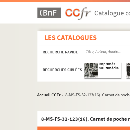
Impressions d'Italie (1889)
Catalogue co
Poèmes chantés (1895)
Le couronnement de la Muse (1897)
Louise (1900)
LES CATALOGUES
Impression de voyage : Munich (1910)
Julien (1913)
RECHERCHE RAPIDE
Réflexions sur la musique
Imprimés
Mémoires
multimédia
RECHERCHES CIBLÉES
Discours, articles, interviews
Projets divers
Accueil CCFr
8-MS-FS-32-123(16). Carnet de poch
>
Eros
Orphée
4-MS-FS-32-0167. Anacréon
8-MS-FS-32-123(16). Carnet de poche 
L'amour au faubourg