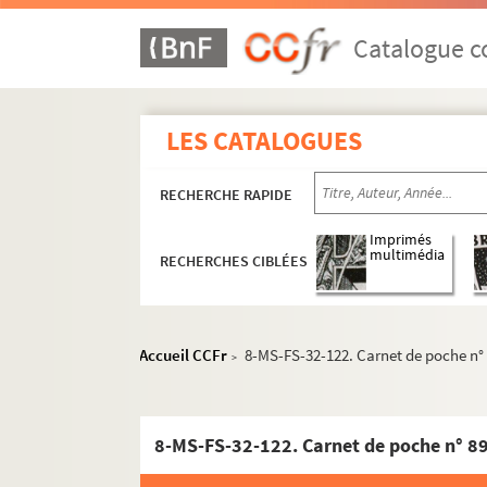
Catalogue co
LES CATALOGUES
RECHERCHE RAPIDE
Imprimés
multimédia
RECHERCHES CIBLÉES
Accueil CCFr
8-MS-FS-32-122. Carnet de poche n°
>
Oeuvres de Gustave Charpentier
Cantate du Prix du Rome : Didon (1887)
8-MS-FS-32-122. Carnet de poche n° 8
La vie du poète (1888)