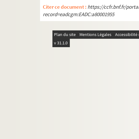
Citer ce document :
https://ccfr.bnf.fr/por
record=eadcgm:EADC:a80001955
Plan du site
Mentions Légales
Accessibilit
v 31.1.0