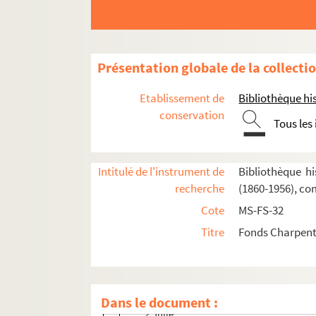
Impressions d'Italie (1889)
Poèmes chantés (1895)
Le couronnement de la Muse (1897)
Présentation globale de la collecti
Louise (1900)
Impression de voyage : Munich (1910)
Etablissement de
Bibliothèque his
Julien (1913)
conservation
Tous les
Réflexions sur la musique
Mémoires
Intitulé de l'instrument de
Bibliothèque hi
Discours, articles, interviews
recherche
(1860-1956), co
Projets divers
Cote
MS-FS-32
Eros
Titre
Fonds Charpenti
Orphée
4-MS-FS-32-0167. Anacréon
L'amour au faubourg
Dans le document :
Julie