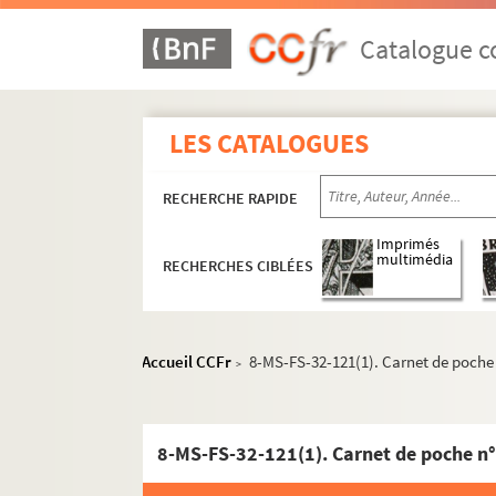
Oeuvres de Gustave Charpentier
Catalogue co
Cantate du Prix du Rome : Didon (1887)
La vie du poète (1888)
Impressions d'Italie (1889)
LES CATALOGUES
Poèmes chantés (1895)
Le couronnement de la Muse (1897)
RECHERCHE RAPIDE
Louise (1900)
Imprimés
multimédia
Impression de voyage : Munich (1910)
RECHERCHES CIBLÉES
Julien (1913)
Réflexions sur la musique
Accueil CCFr
8-MS-FS-32-121(1). Carnet de poche 
>
Mémoires
Discours, articles, interviews
Projets divers
8-MS-FS-32-121(1). Carnet de poche n°
Eros