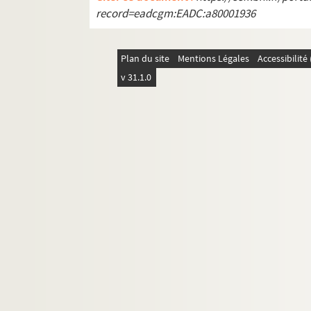
record=eadcgm:EADC:a80001936
Plan du site
Mentions Légales
Accessibilit
v 31.1.0