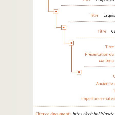
Titre
Esquis
Titre
Ca
Titre
Présentation du
contenu
Ancienne 
T
Importance matéri
Citer ce document :
https://ccfr.bnf.fr/por