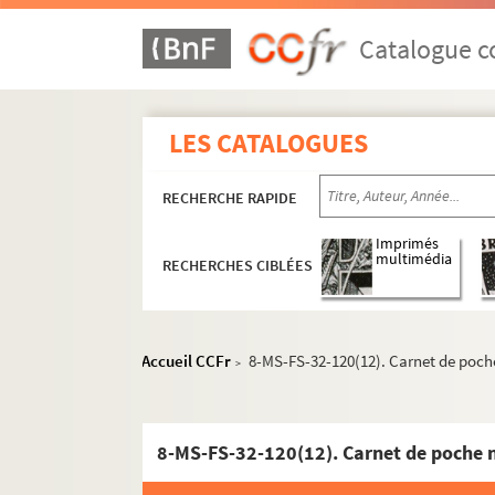
Cantate du Prix du Rome : Didon (1887)
Catalogue co
La vie du poète (1888)
Impressions d'Italie (1889)
Poèmes chantés (1895)
LES CATALOGUES
Le couronnement de la Muse (1897)
Louise (1900)
RECHERCHE RAPIDE
Impression de voyage : Munich (1910)
Imprimés
Julien (1913)
multimédia
RECHERCHES CIBLÉES
Réflexions sur la musique
Mémoires
Accueil CCFr
8-MS-FS-32-120(12). Carnet de poch
Discours, articles, interviews
>
Projets divers
Eros
8-MS-FS-32-120(12). Carnet de poche 
Orphée