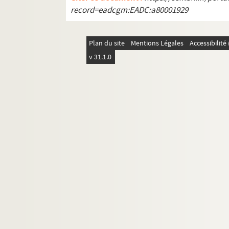
record=eadcgm:EADC:a80001929
Plan du site
Mentions Légales
Accessibilit
v 31.1.0