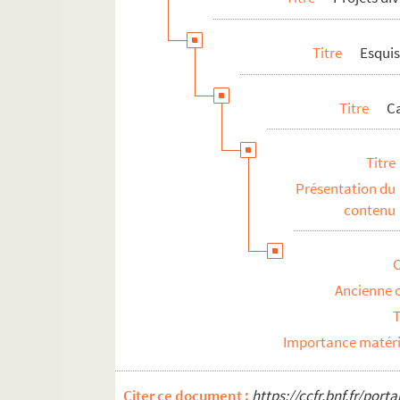
Titre
Esquis
Titre
Ca
Titre
Présentation du
contenu
Ancienne 
T
Importance matéri
Citer ce document :
https://ccfr.bnf.fr/por