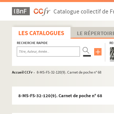
Impressions d'Italie (1889)
Catalogue collectif de F
Poèmes chantés (1895)
Le couronnement de la Muse (1897)
Louise (1900)
LES CATALOGUES
LE RÉPERTOIR
Impression de voyage : Munich (1910)
RECHERCHE RAPIDE
RE
Julien (1913)
Réflexions sur la musique
Mémoires
Discours, articles, interviews
Accueil CCFr
8-MS-FS-32-120(9). Carnet de poche n° 68
>
Projets divers
Eros
8-MS-FS-32-120(9). Carnet de poche n° 68
Orphée
4-MS-FS-32-0167. Anacréon
L'amour au faubourg