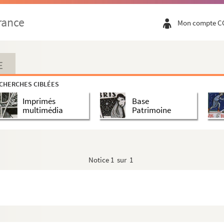
rance
Mon compte C
E
CHERCHES CIBLÉES
Imprimés
Base
multimédia
Patrimoine
Notice
1 sur 1