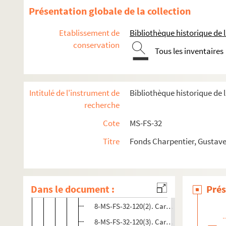
Présentation globale de la collection
Julie
8-MS-FS-32-126. Essai musical pour la mort de Mahle
Etablissement de
Bibliothèque historique de la
Musique populaire et cinéma
conservation
Tous les inventaires
Poèmes envoyés à mettre en musique, scenarii
Esquisses musicales
Carnets de poche et grands carnets pour esquisse
Intitulé de l'instrument de
Bibliothèque historique de 
recherche
Carnets de poche n° 1 à 20
Cote
MS-FS-32
Carnets de poche n° 21 à 34
Carnets de poche n° 35 à 47
Titre
Fonds Charpentier, Gustave
Carnets de poche n° 48 à 59
Carnets de poche n° 60 à 72
Dans le document :
Prés
8-MS-FS-32-120(1). Carnet de poche n° 60
8-MS-FS-32-120(2). Carnet de poche n° 61
8-MS-FS-32-120(3). Carnet de poche n° 62