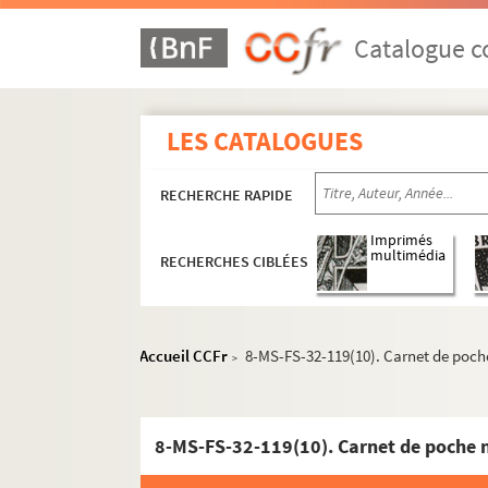
Oeuvres de Gustave Charpentier
Catalogue co
Cantate du Prix du Rome : Didon (1887)
La vie du poète (1888)
Impressions d'Italie (1889)
LES CATALOGUES
Poèmes chantés (1895)
Le couronnement de la Muse (1897)
RECHERCHE RAPIDE
Louise (1900)
Imprimés
Impression de voyage : Munich (1910)
multimédia
RECHERCHES CIBLÉES
Julien (1913)
Réflexions sur la musique
Accueil CCFr
8-MS-FS-32-119(10). Carnet de poch
Mémoires
>
Discours, articles, interviews
Projets divers
8-MS-FS-32-119(10). Carnet de poche 
Eros