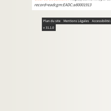
record=eadcgm:EADC:a80001913
Plan du site
Mentions Légales
Accessibilit
v 31.1.0