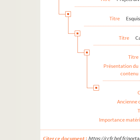
Titre
Esquis
Titre
Ca
Titre
Présentation du
contenu
Ancienne 
T
Importance matéri
Citer ce document :
https://ccfr.bnf.fr/por