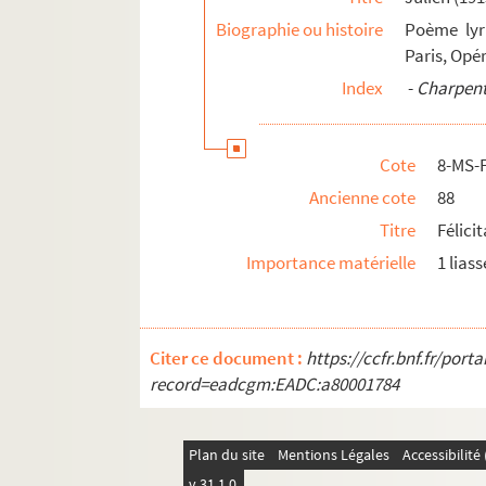
Biographie ou histoire
Poème lyri
Paris, Opé
Index
-
Charpenti
Cote
8-MS-
Ancienne cote
88
Titre
Félicit
Importance matérielle
1 liass
Citer ce document :
https://ccfr.bnf.fr/por
record=eadcgm:EADC:a80001784
Plan du site
Mentions Légales
Accessibilit
v 31.1.0