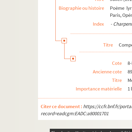
Biographie ou histoire
Poème lyri
Paris, Opé
Index
-
Charpenti
Titre
Compos
Cote
8
Ancienne cote
8
Titre
Mo
Importance matérielle
1 
Citer ce document :
https://ccfr.bnf.fr/por
record=eadcgm:EADC:a80001701