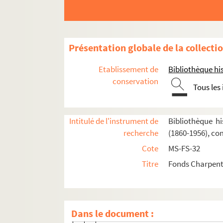
Présentation globale de la collecti
Oeuvres de Gustave Charpentier
Etablissement de
Bibliothèque his
Cantate du Prix du Rome : Didon (1887)
conservation
La vie du poète (1888)
Tous les
Impressions d'Italie (1889)
Poèmes chantés (1895)
Intitulé de l'instrument de
Bibliothèque hi
Le couronnement de la Muse (1897)
recherche
(1860-1956), co
Louise (1900)
Cote
MS-FS-32
Impression de voyage : Munich (1910)
Titre
Fonds Charpenti
Julien (1913)
Composition et livret de Julien
Dans le document :
8-MS-FS-32-089. Premier jet (schéma)