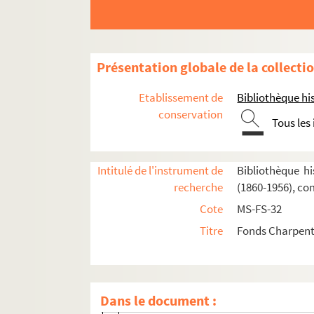
Présentation globale de la collecti
Etablissement de
Bibliothèque his
Oeuvres de Gustave Charpentier
conservation
Tous les
Cantate du Prix du Rome : Didon (1887)
La vie du poète (1888)
Impressions d'Italie (1889)
Intitulé de l'instrument de
Bibliothèque hi
recherche
(1860-1956), co
Poèmes chantés (1895)
Cote
MS-FS-32
Le couronnement de la Muse (1897)
Titre
Fonds Charpenti
Louise (1900)
Impression de voyage : Munich (1910)
Julien (1913)
Dans le document :
Composition et livret de Julien