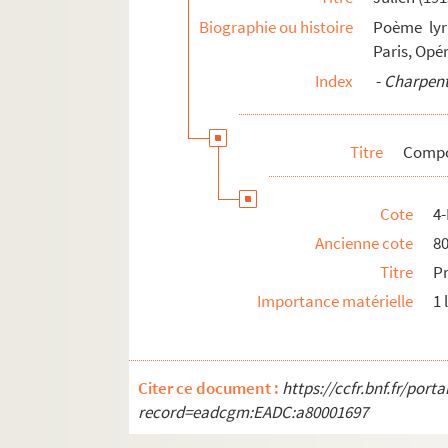
Biographie ou histoire
Poème lyri
Paris, Opé
Index
-
Charpenti
Titre
Compos
Cote
4
Ancienne cote
8
Titre
Pr
Importance matérielle
1 
Citer ce document :
https://ccfr.bnf.fr/por
record=eadcgm:EADC:a80001697