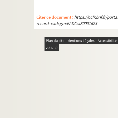
Citer ce document :
https://ccfr.bnf.fr/por
record=eadcgm:EADC:a80001623
Plan du site
Mentions Légales
Accessibilit
v 31.1.0