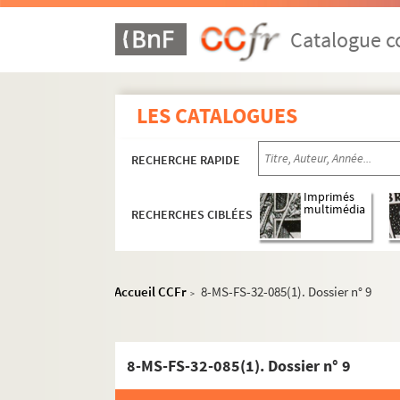
Catalogue co
LES CATALOGUES
RECHERCHE RAPIDE
Imprimés
multimédia
RECHERCHES CIBLÉES
Oeuvres de Gustave Charpentier
Accueil CCFr
8-MS-FS-32-085(1). Dossier n° 9
>
Cantate du Prix du Rome : Didon (1887)
La vie du poète (1888)
Impressions d'Italie (1889)
8-MS-FS-32-085(1). Dossier n° 9
Poèmes chantés (1895)