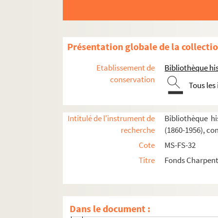
Le couronnement de la Muse (1897)
Louise (1900)
Composition et livret de Louise
Présentation globale de la collecti
Traductions étrangères de
Louise
Etablissement de
Bibliothèque his
Productions de
Louise
: généralités, 
conservation
Tous les
Critiques (France et presse étrangère
Louise à la radio
Enregistrements de Louise
Intitulé de l'instrument de
Bibliothèque hi
recherche
(1860-1956), co
Correspondance
Cote
MS-FS-32
Ouvrages imprimés
Titre
Fonds Charpenti
Photographies des expositions (Franc
Dessins et caricatures
Adaptations cinématographiques
Dans le document :
Télévision