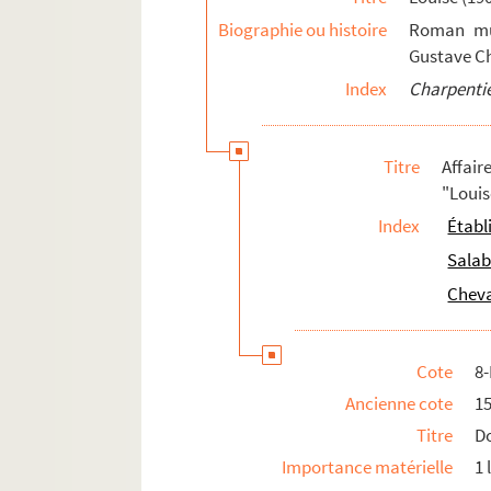
Biographie ou histoire
Roman mus
Gustave Ch
Index
Charpentie
Titre
Affair
"Louis
Index
Établ
Salab
Cheva
Cote
8
Ancienne cote
1
Titre
Do
Importance matérielle
1 