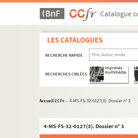
Catalogue co
LES CATALOGUES
RECHERCHE RAPIDE
Imprimés
multimédia
RECHERCHES CIBLÉES
Oeuvres de Gustave Charpentier
Accueil CCFr
4-MS-FS-32-0127(3). Dossier n° 3
>
Cantate du Prix du Rome : Didon (1887)
La vie du poète (1888)
Impressions d'Italie (1889)
4-MS-FS-32-0127(3). Dossier n° 3
Poèmes chantés (1895)