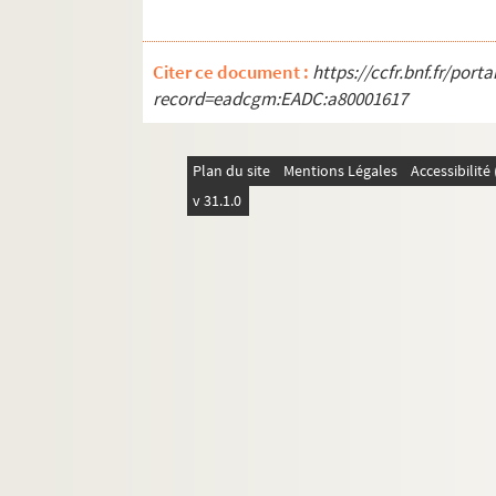
Citer ce document :
https://ccfr.bnf.fr/por
record=eadcgm:EADC:a80001617
Plan du site
Mentions Légales
Accessibilit
v 31.1.0