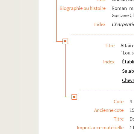
Biographie ou histoire
Roman mus
Gustave Ch
Index
Charpentie
Titre
Affair
"Louis
Index
Établ
Salab
Cheva
Cote
4
Ancienne cote
1
Titre
Do
Importance matérielle
1 