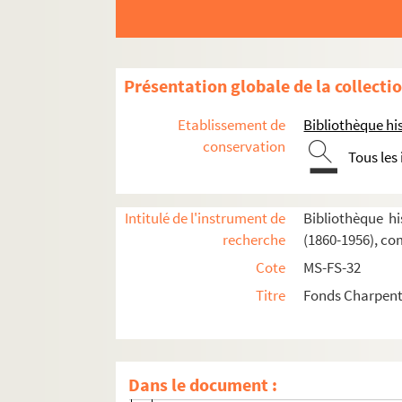
Le couronnement de la Muse (1897)
Louise (1900)
Composition et livret de Louise
Présentation globale de la collecti
Traductions étrangères de
Louise
Etablissement de
Bibliothèque his
Productions de
Louise
: généralités, 
conservation
Tous les
Critiques (France et presse étrangère
Louise à la radio
Enregistrements de Louise
Intitulé de l'instrument de
Bibliothèque hi
recherche
(1860-1956), co
Correspondance
Cote
MS-FS-32
Ouvrages imprimés
Titre
Fonds Charpenti
Photographies des expositions (Franc
Dessins et caricatures
Adaptations cinématographiques
Dans le document :
Télévision