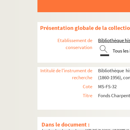
4-MS-FS-32-0105. Correspondance 
Correspondance avec Grace Mo
Scénarii
Présentation globale de la collecti
4-MS-FS-32-0111. Historique et 
Etablissement de
Bibliothèque his
4-MS-FS-32-0112. Historique et 
conservation
Tous les
2-MS-FS-32-035. Historique et i
Documents manuscrits (lettres
Intitulé de l'instrument de
Bibliothèque hi
Programme, etc.
recherche
(1860-1956), co
Documents photographiques
Cote
MS-FS-32
Coupures de presse
Titre
Fonds Charpenti
Coupures de presse en langu
4-MS-FS-32-0121. Dossier
2-MS-FS-32-040. Dossier n
Dans le document :
1-MS-FS-32-02. Dossier n°