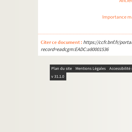
Ancie
Importance ma
Citer ce document :
https://ccfr.bnf.fr/por
record=eadcgm:EADC:a80001536
Plan du site
Mentions Légales
Accessibilit
v 31.1.0