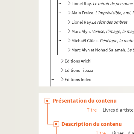
Lionel Ray.
Le miroir de personne
Alain Freixe.
L'imprévisible, ami, 
Lionel Ray.
Le récit des ombres
Marc Alyn.
Venise, l'image, la ma
Michaël Glück.
Pénélope, la main
Marc Alyn et Nohad Salameh.
Le 
Editions Arichi
Editions Tipaza
Editions Index
Editions Pasnic
Editions Aencrages & Co
Présentation du contenu
Editions Claude Blaizot
Titre
Livres d'artiste
Editions Les Îles lointaines
Description du contenu
Editions Le Renard pâle
Titre
Livres d'