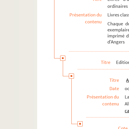
Fi 089-147. Œuvre gravé
ordinaires
Autres travaux
Présentation du
Livres cla
Expositions
contenu
Chaque do
exemplaire
Bibliothèque personnelle
imprimé da
Fonds des Editions d'art FMA
d'Angers
Titre
Editio
Titre
A
Date
o
Présentation du
La
contenu
Al
c
Cote