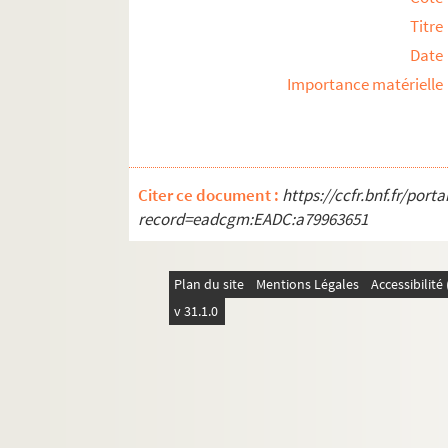
Titre
Date
Importance matérielle
Citer ce document :
https://ccfr.bnf.fr/por
record=eadcgm:EADC:a79963651
Plan du site
Mentions Légales
Accessibilit
v 31.1.0