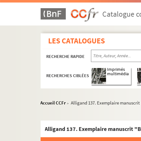
Catalogue co
Livres d'artiste
Livres d'artiste manuscrits
Livres d'artiste imprimés et exemplaires de 
LES CATALOGUES
Editions de l'Atelier Robert et Lydie D
RECHERCHE RAPIDE
Editions Comme si
Editions Laure Matarasso
Imprimés
multimédia
RECHERCHES CIBLÉES
Editions La Balance
Editions L'Atelier du mot
Editions de Rivières
Accueil CCFr
Alligand 137. Exemplaire manuscrit
>
Editions Jean-Pierre Huguet
Bureau de coopération pour le frança
Alligand 137. Exemplaire manuscrit "
Editions d'art FMA
Tita Reut.
Le ring