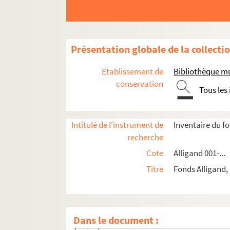
Livres d'artiste manuscrits
Livres d'artiste imprimés et exemplaires de 
Editions de l'Atelier Robert et Lydie D
Présentation globale de la collecti
Editions Comme si
Etablissement de
Bibliothèque mu
Editions Laure Matarasso
conservation
Tous les
Editions La Balance
Editions L'Atelier du mot
Editions de Rivières
Intitulé de l'instrument de
Inventaire du f
recherche
Editions Jean-Pierre Huguet
Cote
Alligand 001-...
Bureau de coopération pour le frança
Titre
Fonds Alligand, B
Editions d'art FMA
Tita Reut.
Le ring
Michel Butor.
La restauration du 
Dans le document :
Gaston Puel.
Terre d'ombre brûlé