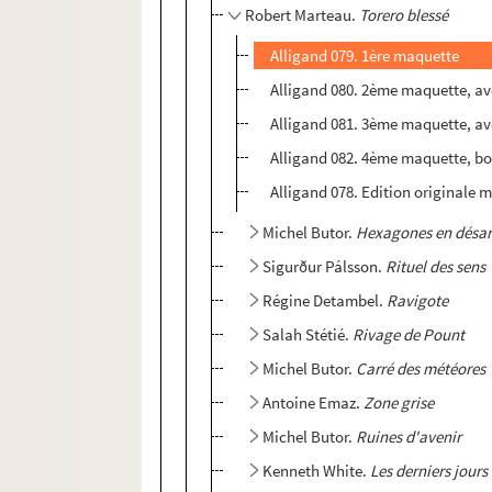
Robert Marteau.
Torero blessé
Alligand 079. 1ère maquette
Alligand 080. 2ème maquette, a
Alligand 081. 3ème maquette, a
Alligand 082. 4ème maquette, bo
Alligand 078. Edition originale 
Michel Butor.
Hexagones en désar
Sigurður Pálsson.
Rituel des sens
Régine Detambel.
Ravigote
Salah Stétié.
Rivage de Pount
Michel Butor.
Carré des météores
Antoine Emaz.
Zone grise
Michel Butor.
Ruines d'avenir
Kenneth White.
Les derniers jours 