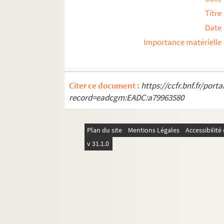
Titre
Date
Importance matérielle
Citer ce document :
https://ccfr.bnf.fr/por
record=eadcgm:EADC:a79963580
Plan du site
Mentions Légales
Accessibilit
v 31.1.0