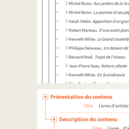
Michel Butor.
Aux jardins de la li
Michel Butor.
La pomme et ses pé
Salah Stétié.
Apparition d'un gra
Robert Marteau.
D'une autre plan
Kenneth White.
Le Grand rassemb
Philippe Delaveau.
Un dessein de
Bernard Noël.
Trajet de l'oiseau
Jean-Pierre Geay.
Nature céleste
Kenneth White.
En Scandinavie
Sigurður Ingólfsson.
Une pierre
=
Lionel Ray.
Le miroir de personne
Présentation du contenu
Alain Freixe.
L'imprévisible, ami, 
Titre
Livres d'artiste
Lionel Ray.
Le récit des ombres
Description du contenu
Marc Alyn.
Venise, l'image, la ma
Titre
Livres d'
Michaël Glück.
Pénélope, la main