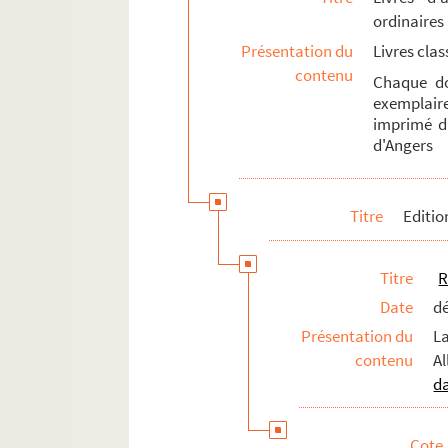
ordinaires
Marc Alyn et Nohad Salameh.
Le 
Présentation du
Livres cla
Editions Arichi
contenu
Chaque do
Editions Tipaza
exemplaire
imprimé da
Editions Index
d'Angers
Editions Pasnic
Editions Aencrages & Co
Titre
Editio
Editions Claude Blaizot
Editions Les Îles lointaines
Titre
R
Editions Le Renard pâle
Date
d
Fi 089-147. Œuvre gravé
Présentation du
La
Autres travaux
contenu
Al
Expositions
da
Bibliothèque personnelle
Fonds des Editions d'art FMA
Cote