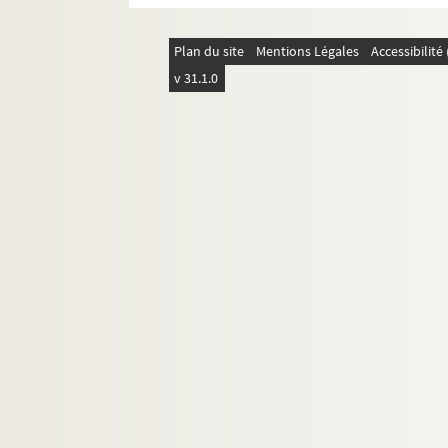
Saïd
Léonce Schérer
Plan du site
Mentions Légales
Accessibilit
v 31.1.0
Siège de Paris illustré
Alfred Spoulé
Stick
Stock
Talons ou TF
Taltimon
F. Telliap
Théo
De la Tremblays
Untel
Vernier
Vidal