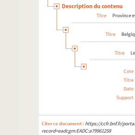
Description du contenu
Lyon
Titre
Province e
Marseille
Nantes
Titre
Belgi
Orléans
Pont-à-Mousson
Titre
L
Rouen
F. Ramard
Cote
Randon
Titre
Régamey
Date
Eug. Renandin
Support
Ed. Renaux
Paul Roga
E. Rosambeau
Citer ce document :
https://ccfr.bnf.fr/por
record=eadcgm:EADC:a79961258
R.T.