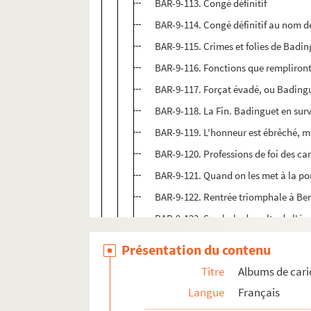
BAR-9-113. Congé définitif
BAR-9-114. Congé définitif au nom d
BAR-9-115. Crimes et folies de Badi
BAR-9-116. Fonctions que rempliront 
BAR-9-117. Forçat évadé, ou Bading
BAR-9-118. La Fin. Badinguet en su
BAR-9-119. L'honneur est ébrêché, mai
BAR-9-120. Professions de foi des c
BAR-9-121. Quand on les met à la p
BAR-9-122. Rentrée triomphale à Ber
BAR-9-123. Symbole du culte de l'ép
BAR-9-124. Triomphe de la restaurat
Présentation du contenu
Bordeaux
Titre
Albums de cari
Conlie
Langue
Français
Epinal