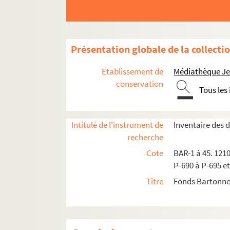
Pealardy et Grandperret
Pépin
Pilotell
Présentation globale de la collecti
Pipp
Poudre et Matiga
Etablissement de
Médiathèque Jea
conservation
Province et Etranger
Tous les
Belgique
Les Génies de la Mort
Intitulé de l'instrument de
Inventaire des
recherche
Les Sept Péchés capitaux
Cote
BAR-1 à 45. 1210
BAR-9-93 à 94. Les sept péchés 
P-690 à P-695 et
BAR-9-95. La Gourmandise
Titre
Fonds Bartonne
BAR-9-96. La Luxure
BAR-9-97. La Colère
BAR-9-98. L'Orgueil