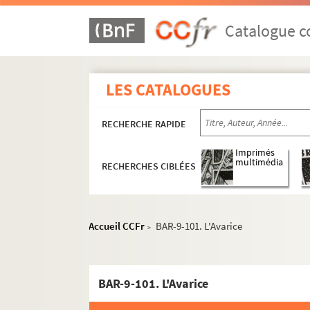
Marcia
Catalogue co
Marcilly
Mathis
ME
LES CATALOGUES
Meyer
Millet, Albert
RECHERCHE RAPIDE
Moloch
Imprimés
multimédia
Monbart
RECHERCHES CIBLÉES
Mordret
Morsabeau
Accueil CCFr
BAR-9-101. L'Avarice
>
Nérac
Nix
Patrioty
BAR-9-101. L'Avarice
L. Paul