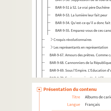
BAR-9-51 à 52. Le vrai père Duchêne
BAR-9-53. La lumière leur fait peur
BAR-9-54. Qu'est-ce qu'il a donc fait 
BAR-9-55. Emparez-vous de ces can
Croquis révolutionnaires
Les représentants en représentation
BAR-9-67. Amours des prêtres. Comme 
BAR-9-68. Cannonniers de la Républiqu
BAR-9-69. Sous l'Empire. L'Education d'
BAR-9-70. Espion prussien H. de Villeme
BAR-9-71. La Parisienne. Chant de Léon
Présentation du contenu
BAR-9-72. Pièces authentiques pour serv
Titre
Albums de cari
BAR-9-73. La poire et le couteau
Langue
Français
BAR-9-74. Preuves de l'infamie de M. de