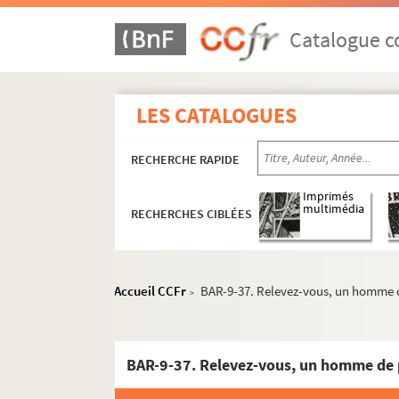
Alfred le Petit ou A.L.P
Catalogue co
Lewis
Alph. Lévy
Mailly
LES CATALOGUES
Marchandeau, éd.
RECHERCHE RAPIDE
Marcia
Marcilly
Imprimés
multimédia
RECHERCHES CIBLÉES
Mathis
ME
Meyer
Accueil CCFr
BAR-9-37. Relevez-vous, un homme 
>
Millet, Albert
Moloch
Monbart
BAR-9-37. Relevez-vous, un homme de 
Mordret