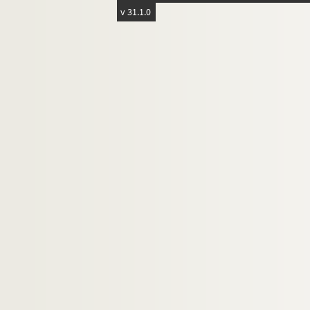
R.T.
v 31.1.0
Saïd
Léonce Schérer
Siège de Paris illustré
Alfred Spoulé
Stick
Stock
Talons ou TF
Taltimon
F. Telliap
Théo
De la Tremblays
Untel
Vernier
Vidal