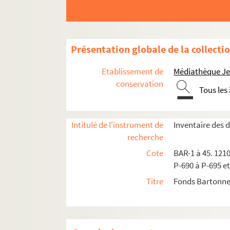
Morsabeau
Nérac
Nix
Présentation globale de la collecti
Patrioty
Etablissement de
Médiathèque Jea
L. Paul
conservation
Pealardy et Grandperret
Tous les
Pépin
Pilotell
Intitulé de l'instrument de
Inventaire des
recherche
Actualités
Cote
BAR-1 à 45. 1210
BAR-9-25 à 26. Dieu protège la Franc
P-690 à P-695 et
BAR-9-27 à 28. Marche ! Je n'en peux
Titre
Fonds Bartonne
BAR-9-29 à 30. Un petit avocat et un
BAR-9-31 à 32. Ventre affamé n'a pas
BAR-9-33. Surprise désagréable