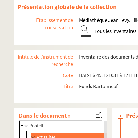
ME
Présentation globale de la collection
Meyer
Etablissement de
Médiathèque Jean Levy. Lill
Millet, Albert
conservation
Moloch
Tous les inventaires
Monbart
Mordret
Intitulé de l'instrument de
Inventaire des documents 
Morsabeau
recherche
Nérac
Cote
BAR-1 à 45. 121031 à 121111.
Nix
Titre
Fonds Bartonneuf
Patrioty
L. Paul
Pealardy et Grandperret
Dans le document :
Prés
Pépin
Pilotell
Actualités