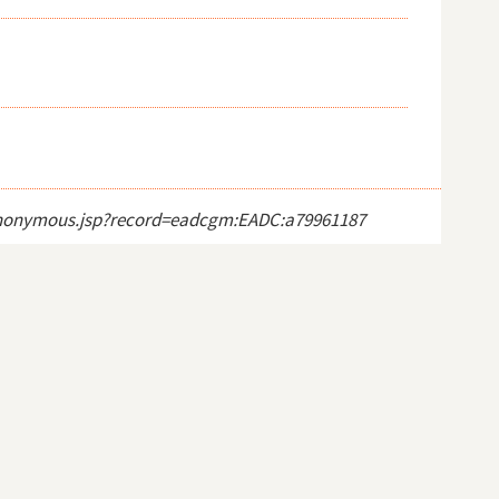
ct_anonymous.jsp?record=eadcgm:EADC:a79961187