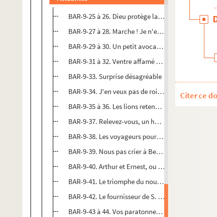
BAR-9-25 à 26. Dieu protège la France
BAR-9-27 à 28. Marche ! Je n'en peux plus
BAR-9-29 à 30. Un petit avocat et un grand généra
BAR-9-31 à 32. Ventre affamé n'a pas d'oreilles
BAR-9-33. Surprise désagréable
BAR-9-34. J'en veux pas de roi, moi
Citer ce d
BAR-9-35 à 36. Les lions retenus par l'âne
BAR-9-37. Relevez-vous, un homme de pleure pas
BAR-9-38. Les voyageurs pour… la trouée
BAR-9-39. Nous pas crier à Berlin ! Mais nous ven
BAR-9-40. Arthur et Ernest, ou les frères siamois de
BAR-9-41. Le triomphe du nouveau Washington
BAR-9-42. Le fournisseur de S. M. Guillaume
BAR-9-43 à 44. Vos paratonnerres ne conjurent pas