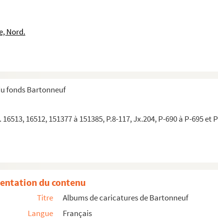
e, Nord.
du fonds Bartonneuf
 16513, 16512, 151377 à 151385, P.8-117, Jx.204, P-690 à P-695 et 
entation du contenu
Titre
Albums de caricatures de Bartonneuf
Langue
Français