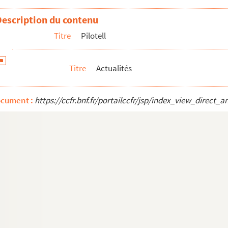
Description du contenu
Titre
Pilotell
l
Titre
Actualités
ocument :
https://ccfr.bnf.fr/portailccfr/jsp/index_view_dire
ir à Paris… Grace à M. Trochu
 la politique
 l'orage