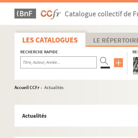
Ladreyt
Catalogue collectif de F
Lafosse
Lavée
L.C.M.
LES CATALOGUES
LE RÉPERTOIR
A. Lemot
RECHERCHE RAPIDE
RE
L.H.
Alfred le Petit ou A.L.P
Lewis
Alph. Lévy
Accueil CCFr
Actualités
>
Mailly
Marchandeau, éd.
Marcia
Actualités
Marcilly
Mathis