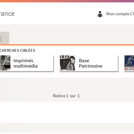
rance
Mon compte C
E
CHERCHES CIBLÉES
Imprimés
Base
multimédia
Patrimoine
Notice
1 sur 1