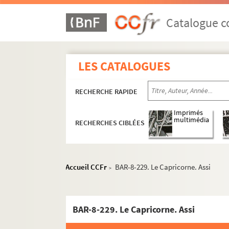
L.H.
Catalogue co
Alfred le Petit ou A.L.P
Lewis
Alph. Lévy
LES CATALOGUES
Mailly
RECHERCHE RAPIDE
Marchandeau, éd.
Marcia
Imprimés
multimédia
RECHERCHES CIBLÉES
Marcilly
Mathis
ME
Accueil CCFr
BAR-8-229. Le Capricorne. Assi
>
Meyer
Millet, Albert
Moloch
BAR-8-229. Le Capricorne. Assi
Monbart