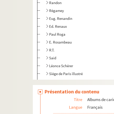
Randon
Régamey
Eug. Renandin
Ed. Renaux
Paul Roga
E. Rosambeau
R.T.
Saïd
Léonce Schérer
Siège de Paris illustré
Alfred Spoulé
Stick
Présentation du contenu
Stock
Titre
Albums de cari
Talons ou TF
Langue
Français
Taltimon