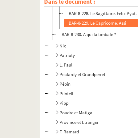
Dans le document :
BAR-8-227. Le Scorpion. Club de l'
BAR-8-228. Le Sagittaire. Félix Pyat.
BAR-8-229. Le Capricorne. Assi
BAR-8-230. A qui la timbale ?
Nix
Patrioty
L. Paul
Pealardy et Grandperret
Pépin
Pilotell
Pipp
Poudre et Matiga
Province et Etranger
F. Ramard