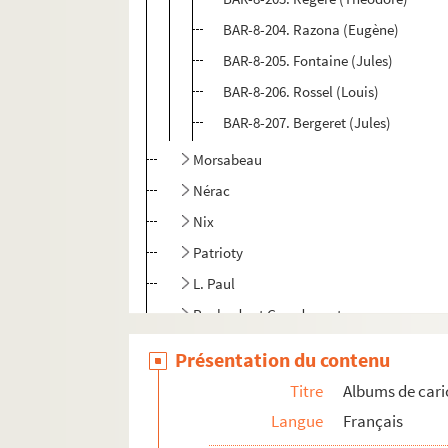
BAR-8-204. Razona (Eugène)
BAR-8-205. Fontaine (Jules)
BAR-8-206. Rossel (Louis)
BAR-8-207. Bergeret (Jules)
Morsabeau
Nérac
Nix
Patrioty
L. Paul
Pealardy et Grandperret
Pépin
Présentation du contenu
Pilotell
Titre
Albums de cari
Pipp
Langue
Français
Poudre et Matiga