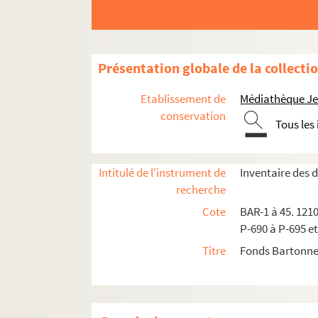
BAR-8-175. Lefrançais
BAR-8-176. Chalain (Louis)
BAR-8-177. C. Lullier
Présentation globale de la collecti
BAR-8-178. F. Jourde
Etablissement de
Médiathèque Jea
BAR-8-179. A. Dupont
conservation
Tous les
BAR-8-180. Descamps
BAR-8-181. Pilotell
Intitulé de l'instrument de
Inventaire des
BAR-8-182. Benj. Gastineau
recherche
BAR-8-183. Arthur Arnould
Cote
BAR-1 à 45. 1210
BAR-8-184. Cournet Frédéric
P-690 à P-695 et
BAR-8-185. Johannard (Jules)
Titre
Fonds Bartonne
BAR-8-186. A. Sicard
BAR-8-187. Tony Moilin
BAR-8-188. Dacosta