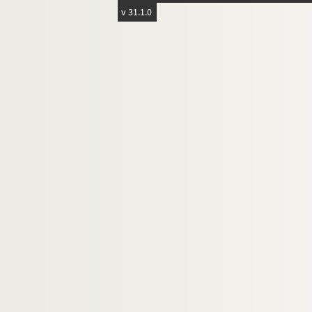
Stock
v 31.1.0
Talons ou TF
Taltimon
F. Telliap
Théo
De la Tremblays
Untel
Vernier
Vidal
Wentzel (Editeur)
Xiat
Zut (Alfred le Petit)
BAR-11-1 à BAR-37, 16513, 16512, 151377 à 15138
BAR-38 à BAR-45, 121031 à 121111. Monographi