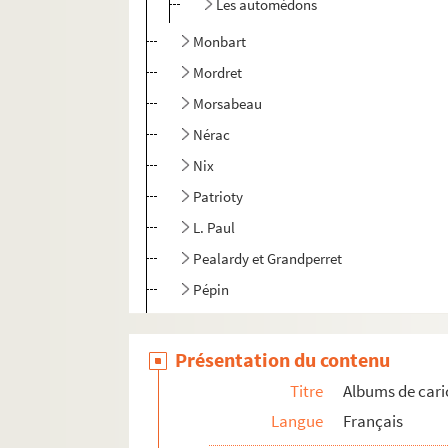
Les automédons
Monbart
Mordret
Morsabeau
Nérac
Nix
Patrioty
L. Paul
Pealardy et Grandperret
Pépin
Pilotell
Pipp
Présentation du contenu
Poudre et Matiga
Titre
Albums de cari
Province et Etranger
Langue
Français
F. Ramard