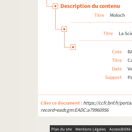
Description du contenu
Randon
Titre
Moloch
Régamey
Eug. Renandin
Titre
La Sci
Ed. Renaux
Paul Roga
Cote
B
E. Rosambeau
Titre
Co
R.T.
Date
V
Saïd
Support
P
Léonce Schérer
Siège de Paris illustré
Alfred Spoulé
Citer ce document :
https://ccfr.bnf.fr/por
Stick
record=eadcgm:EADC:a79960956
Stock
Talons ou TF
Plan du site
Mentions Légales
Accessibilit