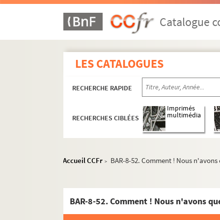
Juvénal (voir à Frondas)
Catalogue co
Klenck ou P.K. ou Peka ou Kapé ou Filoze
Kretz
Ladreyt
LES CATALOGUES
Lafosse
RECHERCHE RAPIDE
Lavée
L.C.M.
Imprimés
multimédia
RECHERCHES CIBLÉES
A. Lemot
L.H.
Alfred le Petit ou A.L.P
Accueil CCFr
BAR-8-52. Comment ! Nous n'avons qu
>
Lewis
Alph. Lévy
Mailly
BAR-8-52. Comment ! Nous n'avons que 
Marchandeau, éd.