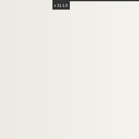
Taltimon
v 31.1.0
F. Telliap
Théo
De la Tremblays
Untel
Vernier
Vidal
Wentzel (Editeur)
Xiat
Zut (Alfred le Petit)
BAR-11-1 à BAR-37, 16513, 16512, 151377 à 15138
BAR-38 à BAR-45, 121031 à 121111. Monographi