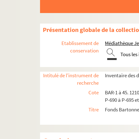
Marcia
Marcilly
Mathis
Présentation globale de la collecti
ME
Etablissement de
Médiathèque Jea
Meyer
conservation
Millet, Albert
Tous les
Moloch
Actualités
Intitulé de l'instrument de
Inventaire des
recherche
Actualité spéciale
Cote
BAR-1 à 45. 1210
Série dites des prêtres
P-690 à P-695 et
A son Excellence M. Thiers
Titre
Fonds Bartonne
Badingoscope
Binettes du jour
Paris dans les caves