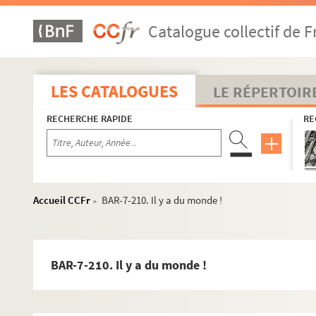
Marcilly
Catalogue collectif de F
Mathis
ME
Meyer
LES CATALOGUES
LE RÉPERTOIR
Millet, Albert
Moloch
RECHERCHE RAPIDE
RE
Actualités
Actualité spéciale
Série dites des prêtres
Accueil CCFr
BAR-7-210. Il y a du monde !
>
BAR-7-188. Le républicain Ernest Picard, celui qu
BAR-7-189. Façon dont le gouvernement de Versai
BAR-7-190. Le jugement de Parîs
BAR-7-210. Il y a du monde !
BAR-7-191. Flourens
BAR-7-192. Charrette