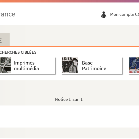
rance
Mon compte C
E
CHERCHES CIBLÉES
Imprimés
Base
multimédia
Patrimoine
i livre au gouvernement Espagnol
Notice
1 sur 1
lles-les-Empaillés remportera