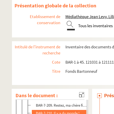
BAR-7-193 à 195. Tentative de viol
Présentation globale de la collection
BAR-7-196. Qu'avez-vous ma chère enfant
Etablissement de
Médiathèque Jean Levy. Lill
BAR-7-197. A bout de ressources !!
conservation
Tous les inventaires
BAR-7-198 à 199. La mendicité étant interdite
BAR-7-200. A bout de ressources !
BAR-7-201. Des embuches des méchants, délivrez-
Intitulé de l'instrument de
Inventaire des documents 
BAR-7-202. Nous afions, bour brentre Baris, un 
recherche
BAR-7-203. La maréchaussée Versaillaise apprenant
Cote
BAR-1 à 45. 121031 à 121111.
BAR-7-204. Monsieur le M…arquis de Gallifet
Titre
Fonds Bartonneuf
BAR-7-205. La Franc-Maçonnerie et la Commune
BAR-7-206. Thiers, dit Cœur-Saignant
BAR-7-207. Va-donc, eh ! Grande…
Dans le document :
Prés
BAR-7-208. Mes chères filles, je suis heureux de po
BAR-7-209. Restez, ma chère fille, dans la voix du
BAR-7-210. Il y a du monde !