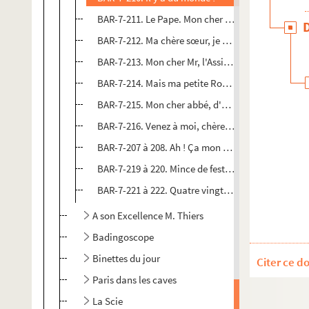
BAR-7-211. Le Pape. Mon cher Louis, à l'aide
BAR-7-212. Ma chère sœur, je viens vous demander 
BAR-7-213. Mon cher Mr, l'Assistance publique m'
BAR-7-214. Mais ma petite Rouhurine, pourquoi n'
BAR-7-215. Mon cher abbé, d'honneur je ne suis pa
BAR-7-216. Venez à moi, chère enfant et les portes
BAR-7-207 à 208. Ah ! Ça mon vieux Laurent, à qu
BAR-7-219 à 220. Mince de festin !! On retravaille 
BAR-7-221 à 222. Quatre vingt francs un mille de pr
A son Excellence M. Thiers
Badingoscope
Binettes du jour
Citer ce d
Paris dans les caves
La Scie