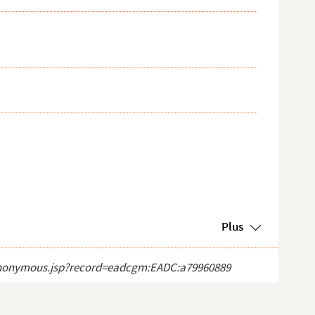
Plus
ct_anonymous.jsp?record=eadcgm:EADC:a79960889