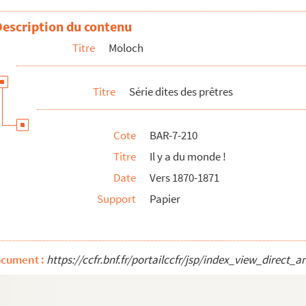
Description du contenu
un petit conseil, pour un accouchement que j'ai à faire
Titre
Moloch
a chargée de vous remettre une somme de 30f
as-tu pas voulu entrer dans le couvent de Picpus ?
Titre
Série dites des prêtres
s digne de cirer vos escarpins
 du ciel vous seront ouvertes
Cote
BAR-7-210
oi pensiez-vous…
Titre
Il y a du monde !
donc ?
Date
Vers 1870-1871
ières !
Support
Papier
ocument :
https://ccfr.bnf.fr/portailccfr/jsp/index_view_dire