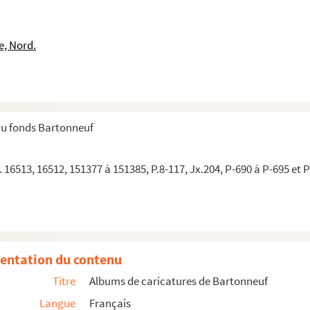
e, Nord.
nous, Seigneur !
du fonds Bartonneuf
avandache zur-fous…
 qu'elle a remporté la victoire
 16513, 16512, 151377 à 151385, P.8-117, Jx.204, P-690 à P-695 et 
entation du contenu
uvoir vous dire dans cette enceinte, que vous êtes toutes p...
Titre
Albums de caricatures de Bartonneuf
 Seigneur
Langue
Français