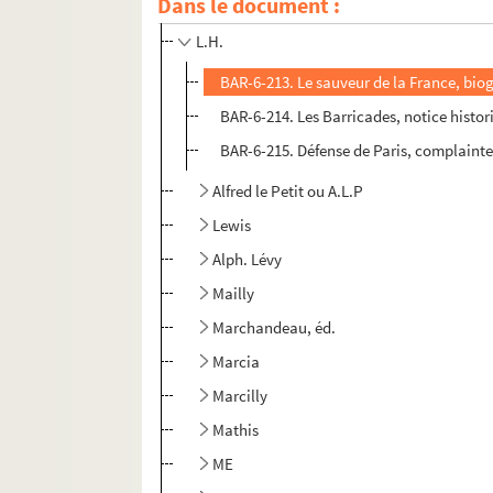
Dans le document :
A. Lemot
L.H.
BAR-6-213. Le sauveur de la France, bio
BAR-6-214. Les Barricades, notice histor
BAR-6-215. Défense de Paris, complainte 
Alfred le Petit ou A.L.P
Lewis
Alph. Lévy
Mailly
Marchandeau, éd.
Marcia
Marcilly
Mathis
ME