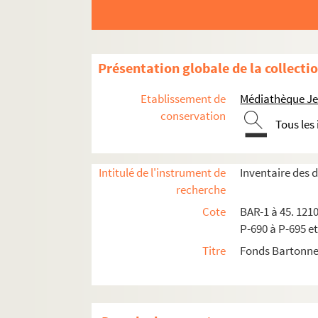
Holb
Houpillart
Houssot
Présentation globale de la collecti
Humbert
Etablissement de
Médiathèque Jea
James
conservation
Tous les
Job
J.S.
Juvénal (voir à Frondas)
Intitulé de l'instrument de
Inventaire des
recherche
Klenck ou P.K. ou Peka ou Kapé ou Filoze
Cote
BAR-1 à 45. 1210
Kretz
P-690 à P-695 et
Ladreyt
Titre
Fonds Bartonne
Lafosse
Lavée
L.C.M.