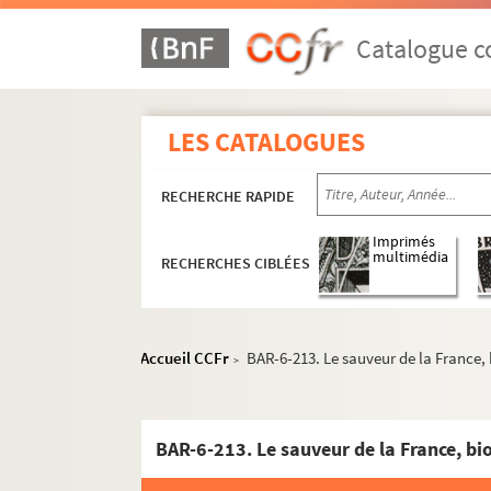
Gabillaud
Gaillard fils
Catalogue co
Gastineau
Gilbert-Martin
LES CATALOGUES
A. Gilbert
Garson V (Editeur)
RECHERCHE RAPIDE
Gill. André
Grenier et Robert
Imprimés
multimédia
RECHERCHES CIBLÉES
Grévin
Grognet, éditeur
Gudot
Accueil CCFr
BAR-6-213. Le sauveur de la France,
>
Hadol
Hayard
H.B. (Henri Boutet)
BAR-6-213. Le sauveur de la France, bi
Herluison