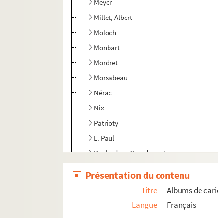
Meyer
Millet, Albert
Moloch
Monbart
Mordret
Morsabeau
Nérac
Nix
Patrioty
L. Paul
Pealardy et Grandperret
Pépin
Présentation du contenu
Pilotell
Titre
Albums de cari
Pipp
Langue
Français
Poudre et Matiga