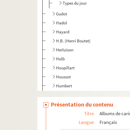
Types du jour
Gudot
Hadol
Hayard
H.B. (Henri Boutet)
Herluison
Holb
Houpillart
Houssot
Humbert
James
Présentation du contenu
Job
J.S.
Titre
Albums de cari
Juvénal (voir à Frondas)
Langue
Français