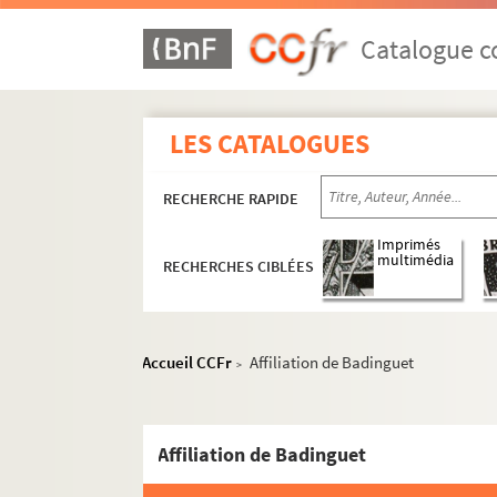
Cottin
Courtaux
Catalogue co
Danzanvilliers
Darré
LES CATALOGUES
Deforest et César (éditeurs)
Demare, H.
RECHERCHE RAPIDE
Deniau
Derviller R.
Imprimés
multimédia
RECHERCHES CIBLÉES
A. Doteul
Draner
Dreux, A.
Accueil CCFr
Affiliation de Badinguet
>
Dron, H.
Dron, H.
Dupendant
Affiliation de Badinguet
E.D.