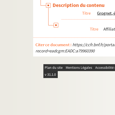
Klenck ou P.K. ou Peka ou Kapé ou Filoze
Description du contenu
Kretz
Titre
Grognet, 
Ladreyt
Lafosse
Titre
Affili
Lavée
L.C.M.
Citer ce document :
https://ccfr.bnf.fr/por
A. Lemot
record=eadcgm:EADC:a79960390
L.H.
Alfred le Petit ou A.L.P
Plan du site
Mentions Légales
Accessibilit
Lewis
v 31.1.0
Alph. Lévy
Mailly
Marchandeau, éd.
Marcia
Marcilly