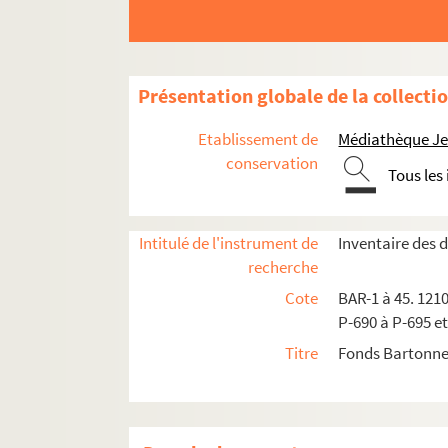
E.E.
Faustin
Flambart
Présentation globale de la collecti
Félix Fréville
Etablissement de
Médiathèque Jea
De Frondas, Juvénal...
conservation
Tous les
Gabillaud
Gaillard fils
Gastineau
Intitulé de l'instrument de
Inventaire des
recherche
Gilbert-Martin
Cote
BAR-1 à 45. 1210
A. Gilbert
P-690 à P-695 et
Garson V (Editeur)
Titre
Fonds Bartonne
Gill. André
Grenier et Robert
Grévin