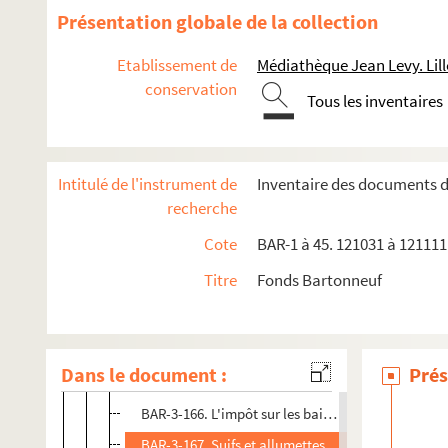
Présentation globale de la collection
E.D.
E.E.
Etablissement de
Médiathèque Jean Levy. Lill
conservation
Faustin
Tous les inventaires
Actualités
Musée-homme ou Jardin des Bêtes
Intitulé de l'instrument de
Inventaire des documents 
Les Nouveaux impôts
recherche
BAR-3-160. L'impôt sur le café
Cote
BAR-1 à 45. 121031 à 121111.
BAR-3-161. L'impôt sur le pétrole
Titre
Fonds Bartonneuf
BAR-3-162. L'impôt forcé sur les fusils de chasse
BAR-3-163. L'impôt sur le sel
BAR-3-164. L'impôt sur les voitures
Dans le document :
Prés
BAR-3-165. L'impôt sur les chats
BAR-3-166. L'impôt sur les baisers
BAR-3-167. Suifs et allumettes