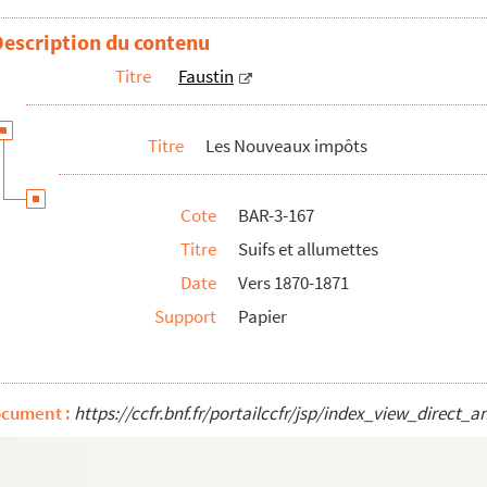
Description du contenu
Titre
Faustin
Titre
Les Nouveaux impôts
Cote
BAR-3-167
Titre
Suifs et allumettes
Date
Vers 1870-1871
Support
Papier
ocument :
https://ccfr.bnf.fr/portailccfr/jsp/index_view_dire