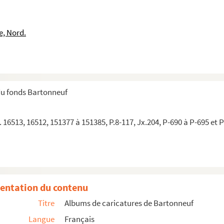
e, Nord.
du fonds Bartonneuf
 16513, 16512, 151377 à 151385, P.8-117, Jx.204, P-690 à P-695 et 
entation du contenu
Titre
Albums de caricatures de Bartonneuf
Langue
Français