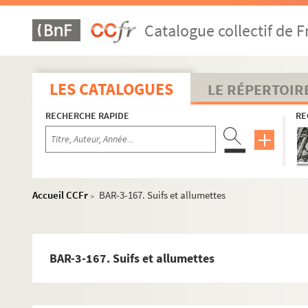
Corseaux
Catalogue collectif de F
Cottin
Courtaux
Danzanvilliers
LES CATALOGUES
LE RÉPERTOIR
Darré
Deforest et César (éditeurs)
RECHERCHE RAPIDE
RE
Demare, H.
Deniau
Derviller R.
Accueil CCFr
BAR-3-167. Suifs et allumettes
>
A. Doteul
Draner
Dreux, A.
BAR-3-167. Suifs et allumettes
Dron, H.
Dron, H.
Dupendant