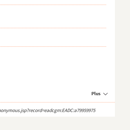
Plus
ct_anonymous.jsp?record=eadcgm:EADC:a79959975