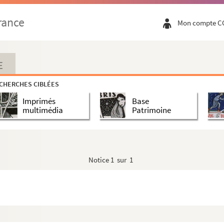
rance
Mon compte C
E
CHERCHES CIBLÉES
Imprimés
Base
multimédia
Patrimoine
Notice
1 sur 1