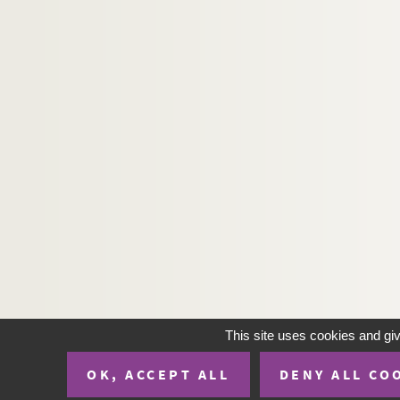
Wentzel (Editeur)
Xiat
Zut (Alfred le Petit)
BAR-11-1 à BAR-37, 16513, 16512, 151377 à 15138
BAR-38 à BAR-45, 121031 à 121111. Monographi
This site uses cookies and gi
OK, ACCEPT ALL
DENY ALL CO