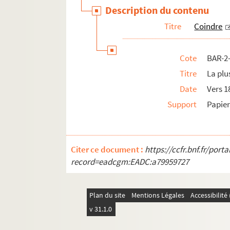
Description du contenu
Dron, H.
Titre
Coindre
Dron, H.
Dupendant
Cote
BAR-2-
E.D.
Titre
La plu
E.E.
Date
Vers 1
Faustin
Support
Papie
Flambart
Félix Fréville
De Frondas, Juvénal...
Citer ce document :
https://ccfr.bnf.fr/por
Gabillaud
record=eadcgm:EADC:a79959727
Gaillard fils
Gastineau
Plan du site
Mentions Légales
Accessibilit
Gilbert-Martin
v 31.1.0
A. Gilbert