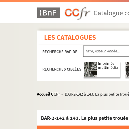
Allard-Cambray
Amelot
Catalogue co
A.N.
Ancourt (Edw)
LES CATALOGUES
Andrieux
Anonymes
RECHERCHE RAPIDE
B.
Balsamo (Louis)
Imprimés
multimédia
RECHERCHES CIBLÉES
Bar. E.
Baylac
De Beaufort
Accueil CCFr
BAR-2-142 à 143. La plus petite troué
>
Belloguet (A.)
P. Bernay
Bertall
BAR-2-142 à 143. La plus petite trouée 
Bibi et Lolo