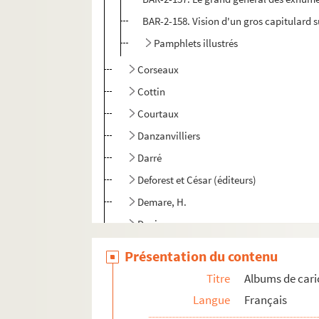
BAR-2-158. Vision d'un gros capitulard s
Pamphlets illustrés
Corseaux
Cottin
Courtaux
Danzanvilliers
Darré
Deforest et César (éditeurs)
Demare, H.
Deniau
Derviller R.
Présentation du contenu
A. Doteul
Titre
Albums de cari
Draner
Langue
Français
Dreux, A.