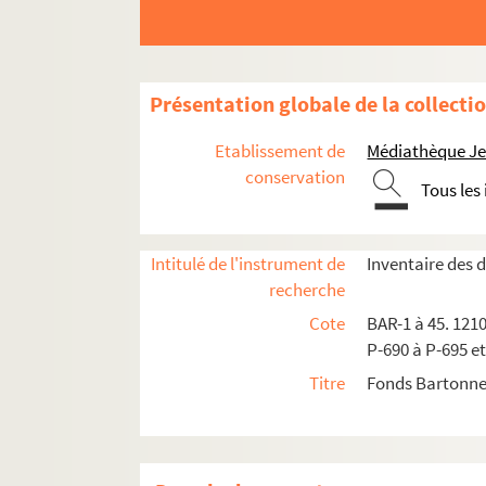
Bobino
Bocquin
Brionne (Paul)
Présentation globale de la collecti
Brutal
Etablissement de
Médiathèque Jea
Cham
conservation
Tous les
Choubrac, L.
Chouquet, L.
Coco
Intitulé de l'instrument de
Inventaire des
recherche
Coindre
Cote
BAR-1 à 45. 1210
Avant et après l'incendie
P-690 à P-695 et
Musée satirique
Titre
Fonds Bartonne
BAR-2-137. La popote des deux très cher
BAR-2-138. Ho ! J'ai du cœur
BAR-2-139. Ah ! Mauvais drôles, assez de 