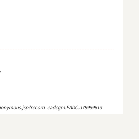
e
ct_anonymous.jsp?record=eadcgm:EADC:a79959613