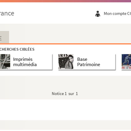
rance
Mon compte C
ui auront lieu à Paris et dans les chefs-lieux de dépar...
E
CHERCHES CIBLÉES
Imprimés
Base
 lui-même)
multimédia
Patrimoine
s de la Communes
Notice
1 sur 1
ault)
cluze)
is becs