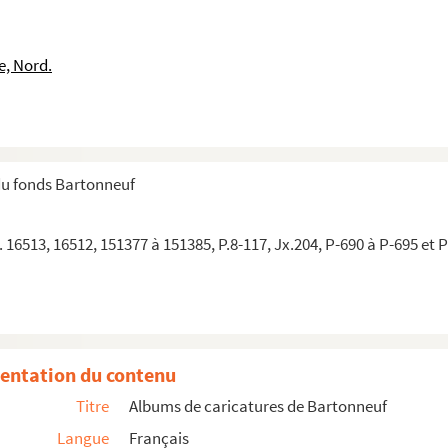
llès… etc)
lia)
e, Nord.
ce
e la place Vendôme
du fonds Bartonneuf
(Citoyen Pauvert)
la rue de Lille (Faubourg Saint Germain)
 16513, 16512, 151377 à 151385, P.8-117, Jx.204, P-690 à P-695 et 
re (citoyen Assi)
entation du contenu
es (Citoyen Gaillard père)
Titre
Albums de caricatures de Bartonneuf
Langue
Français