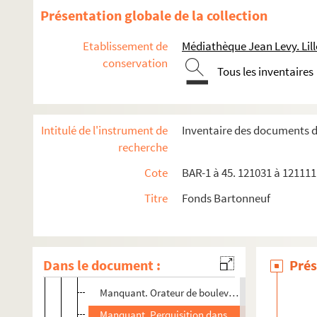
Manquant. Membre de la Commune (Le citoyen Va
Présentation globale de la collection
Manquant. Général Commandant (Citoyen La Céci
Etablissement de
Médiathèque Jean Levy. Lill
Manquant. Le Citoyen Protot. Ministre de la Justi
conservation
Tous les inventaires
Manquant. Retour du bastion
Manquant. Colonel - Commandant le bataillon d
Manquant. Zouave communeux
Intitulé de l'instrument de
Inventaire des documents 
Manquant. Costume de directeur des télégraphes 
recherche
Manquant. Une citoyenne. Préposée à la garde de 
Cote
BAR-1 à 45. 121031 à 121111.
Manquant. Colonel délégué aux munitions de guer
Titre
Fonds Bartonneuf
Manquant. Pétroleuses
Manquant. Un citoyen délégué
Manquant. Cantinières
Dans le document :
Prés
Manquant. Commandant et ingénieur des barricad
Manquant. Orateur de boulevard
Manquant. Perquisition dans une imprimerie