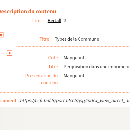
Description du contenu
Titre
Bertall
Titre
Types de la Commune
Cote
Manquant
Titre
Perquisition dans une imprimeri
rassier)
Présentation du
Manquant
contenu
ocument :
https://ccfr.bnf.fr/portailccfr/jsp/index_view_dire