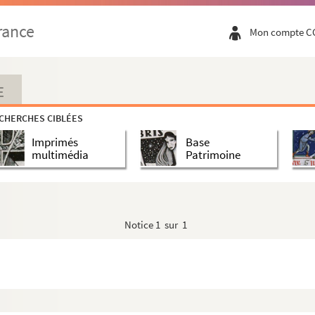
rance
Mon compte C
E
CHERCHES CIBLÉES
Imprimés
Base
multimédia
Patrimoine
Notice
1 sur 1