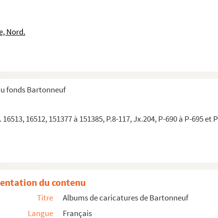
e, Nord.
du fonds Bartonneuf
 16513, 16512, 151377 à 151385, P.8-117, Jx.204, P-690 à P-695 et 
entation du contenu
Titre
Albums de caricatures de Bartonneuf
Langue
Français