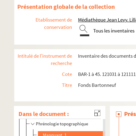
Présentation globale de la collection
De Beaufort
Belloguet (A.)
Etablissement de
Médiathèque Jean Levy. Lill
conservation
Fantaisies satiriques
Tous les inventaires
Pilori Eternel
Pilori phrénologie
Intitulé de l'instrument de
Inventaire des documents 
BAR-2-44. Pilori - Capitole - Garibaldi
recherche
BAR-2-45. Allumettes fantastiques
Cote
BAR-1 à 45. 121031 à 121111.
BAR-2-46. Europe animée
Titre
Fonds Bartonneuf
BAR-2-47. La Borne-réaction - les points noirs
BAR-2-48. Rossel
BAR-2-49. Siège culinaire
Dans le document :
Prés
Episodes du second Siège
Phrénologie topographique
Manquant. 1