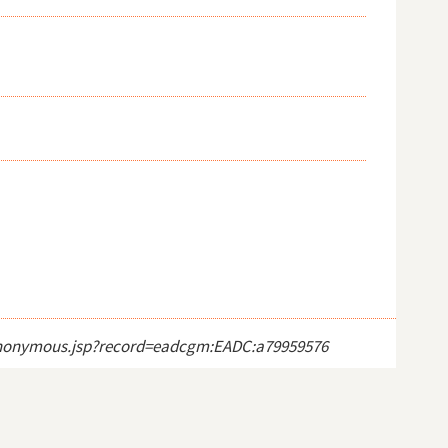
ct_anonymous.jsp?record=eadcgm:EADC:a79959576