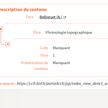
Description du contenu
Titre
Belloguet (A.)
Titre
Phrénologie topographique
Cote
Manquant
Titre
1
Présentation du
Manquant
contenu
ocument :
https://ccfr.bnf.fr/portailccfr/jsp/index_view_dire