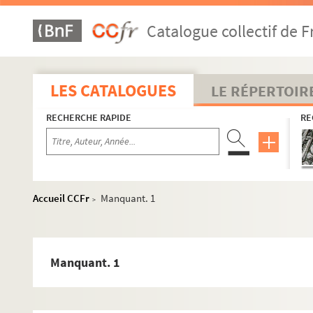
Albums de caricatures de Bartonneuf
Catalogue collectif de F
ABB ou AB
A.L.
Albert
LES CATALOGUES
LE RÉPERTOIR
Alexis (W)
Allard-Cambray
RECHERCHE RAPIDE
RE
Amelot
A.N.
Ancourt (Edw)
Accueil CCFr
Manquant. 1
>
Andrieux
Anonymes
B.
Manquant. 1
Balsamo (Louis)
Bar. E.
Baylac