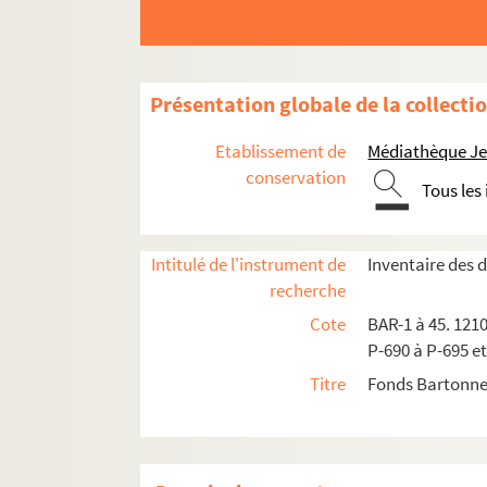
Albums de caricatures de Bartonneuf
Présentation globale de la collecti
ABB ou AB
Etablissement de
Médiathèque Jea
A.L.
conservation
Tous les
Albert
Alexis (W)
Allard-Cambray
Intitulé de l'instrument de
Inventaire des
recherche
Amelot
Cote
BAR-1 à 45. 1210
A.N.
P-690 à P-695 et
Ancourt (Edw)
Titre
Fonds Bartonne
Andrieux
Anonymes
B.