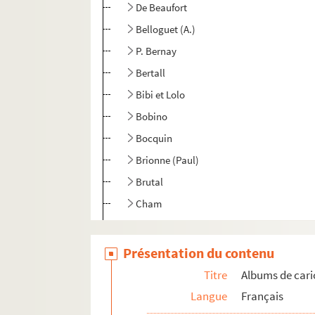
De Beaufort
Belloguet (A.)
P. Bernay
Bertall
Bibi et Lolo
Bobino
Bocquin
Brionne (Paul)
Brutal
Cham
Choubrac, L.
Chouquet, L.
Présentation du contenu
Coco
Titre
Albums de cari
Coindre
Langue
Français
Corseaux