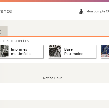
rance
Mon compte C
E
CHERCHES CIBLÉES
Imprimés
Base
multimédia
Patrimoine
chére [sic]
Notice
1 sur 1
…