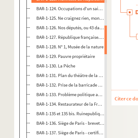
BAR-1-124. Occupations d'un saint homme
BAR-1-125. Ne craignez rien, mon enfant…
BAR-1-126. Nos députés, ou 43 dans une chambre
BAR-1-127. République française. Défense nationale
BAR-1-128. N° 1, Musée de la nature
BAR-1-129. Pauvre propriétaire
BAR-1-130. La Pêche
BAR-1-131. Plan du théâtre de la Guerre
BAR-1-132. Prise de la barricade de la Gare-aux-Bœuf
BAR-1-133. Problème politique amusant
Citer ce d
BAR-1-134. Restaurateur de la France
BAR-1-135 et 135 bis. Ruinepublique sœur de l'an-pire
BAR-1-136. Siège de Paris - brevet de présence
BAR-1-137. Siège de Paris - certificat de présence