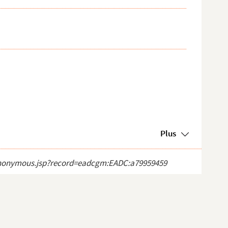
Plus
ct_anonymous.jsp?record=eadcgm:EADC:a79959459