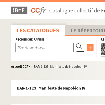
Ancourt (Edw)
Catalogue collectif de F
Andrieux
Anonymes
Les hauts d'ignitaires de la communauté [sic]
LES CATALOGUES
LE RÉPERTOIR
Paris sous la Commune
RECHERCHE RAPIDE
RE
Les aventures de Sabre de Bois
BAR-1-99. A Saint Denis, les drôlesses
BAR-1-100. A tous les cœurs bien nés que la Patrie ets 
BAR-1-101. Au château de Versailles
Accueil CCFr
BAR-1-123. Manifeste de Napoléon IV
>
BAR-1-102. Baiser de Judas
BAR-1-103. Le Bain
BAR-1-104. Casse-tête républicain. Bonnet phrygien
BAR-1-123. Manifeste de Napoléon IV
BAR-1-105. Comité central - Commune
BAR-1-106 à 108. Congé singulier