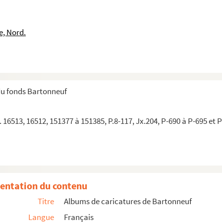
e, Nord.
ue
du fonds Bartonneuf
 16513, 16512, 151377 à 151385, P.8-117, Jx.204, P-690 à P-695 et 
entation du contenu
Titre
Albums de caricatures de Bartonneuf
Langue
Français