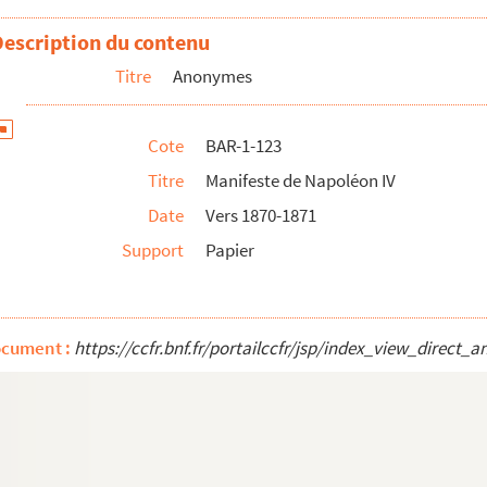
Description du contenu
Titre
Anonymes
Cote
BAR-1-123
Titre
Manifeste de Napoléon IV
Date
Vers 1870-1871
Support
Papier
s
ocument :
https://ccfr.bnf.fr/portailccfr/jsp/index_view_dire