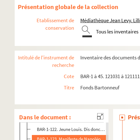
BAR-1-109. Dernière accroche de Badinguet
Présentation globale de la collection
BAR-1-110. Divertissement de ces messieurs
Etablissement de
Médiathèque Jean Levy. Lill
BAR-1-111. Enfance de Bismarck
conservation
Tous les inventaires
BAR-1-112. Enrôlements volontaires (1870)
BAR-1-113. Fameux problème algébrique et politique
BAR-1-114. Extrait de France au moment psychologiq
Intitulé de l'instrument de
Inventaire des documents 
BAR-1-115. Foire de Versailles. A qui l'tour
recherche
BAR-1-116. France debout
Cote
BAR-1 à 45. 121031 à 121111.
BAR-1-117. Général Ducrot dit Trompe-la-mort
Titre
Fonds Bartonneuf
BAR-1-118. Général Vinoy. La levée de l'état de siège
BAR-1-119. Je crois que je vais l'être…
BAR-1-120. Je suis sûr de l'être…
Dans le document :
Prés
BAR-1-121. Impuissance de Badinguet
BAR-1-122. Jeune Louis. Dis donc, maman…
BAR-1-123. Manifeste de Napoléon IV