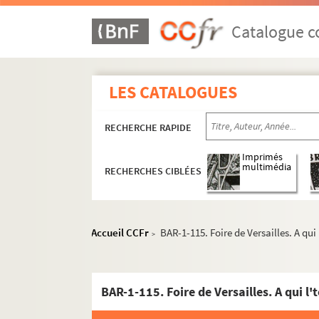
Catalogue co
Albums de caricatures de Bartonneuf
LES CATALOGUES
ABB ou AB
A.L.
RECHERCHE RAPIDE
Albert
Alexis (W)
Imprimés
multimédia
RECHERCHES CIBLÉES
Allard-Cambray
Amelot
A.N.
Accueil CCFr
BAR-1-115. Foire de Versailles. A qui 
>
Ancourt (Edw)
Andrieux
Anonymes
BAR-1-115. Foire de Versailles. A qui l'
Les hauts d'ignitaires de la communau