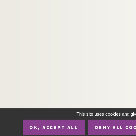
Mathis
ME
Meyer
Millet, Albert
Moloch
Monbart
Mordret
Morsabeau
Nérac
Nix
Patrioty
L. Paul
This site uses cookies and gi
Pealardy et Grandperret
OK, ACCEPT ALL
DENY ALL CO
Pépin