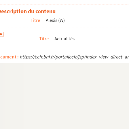
Description du contenu
ple
Titre
Alexis (W)
Titre
Actualités
ocument :
https://ccfr.bnf.fr/portailccfr/jsp/index_view_dire
osé (sic)
ous ?...
outres