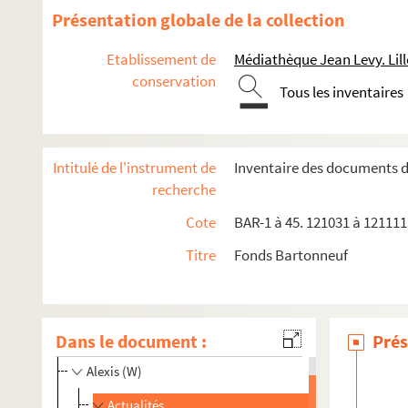
Présentation globale de la collection
Etablissement de
Médiathèque Jean Levy. Lill
conservation
Tous les inventaires
Intitulé de l'instrument de
Inventaire des documents 
recherche
Cote
BAR-1 à 45. 121031 à 121111.
Albums de caricatures de Bartonneuf
Titre
Fonds Bartonneuf
ABB ou AB
A.L.
Dans le document :
Prés
Albert
Alexis (W)
Actualités