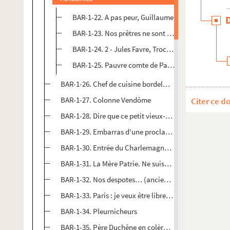
BAR-1-22. A pas peur, Guillaume
BAR-1-23. Nos prêtres ne sont pas qu'un vain peu
BAR-1-24. 2 - Jules Favre, Trochu et son plan
BAR-1-25. Pauvre comte de Paris
BAR-1-26. Chef de cuisine bordelaise
BAR-1-27. Colonne Vendôme
Citer ce d
BAR-1-28. Dire que ce petit vieux-là voudrait m'en imp
BAR-1-29. Embarras d'une proclamation
BAR-1-30. Entrée du Charlemagne moderne à Paris
BAR-1-31. La Mère Patrie. Ne suis-je pas votre mère à t
BAR-1-32. Nos despotes… (ancien régime)
BAR-1-33. Paris : je veux être libre ! C'est mon droit…
BAR-1-34. Pleurnicheurs
BAR-1-35. Père Duchêne en colère. - Ah ! Tas de gensf