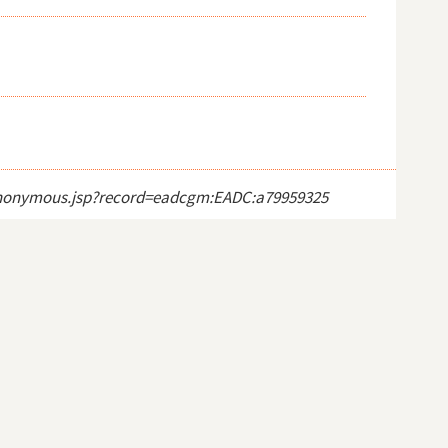
ct_anonymous.jsp?record=eadcgm:EADC:a79959325