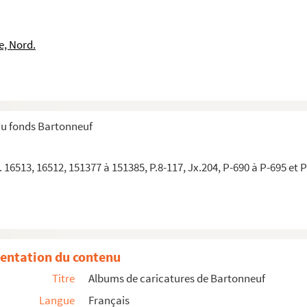
e, Nord.
du fonds Bartonneuf
 16513, 16512, 151377 à 151385, P.8-117, Jx.204, P-690 à P-695 et 
entation du contenu
Titre
Albums de caricatures de Bartonneuf
Langue
Français