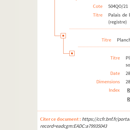
Cote
504QO/21
Titre
Palais de 
(registre)
Titre
Planc
Titre
Pl
s
Date
2
Dimensions
2
Index
R
R
Citer ce document :
https://ccfr.bnf.fr/por
record=eadcgm:EADC:a79935043