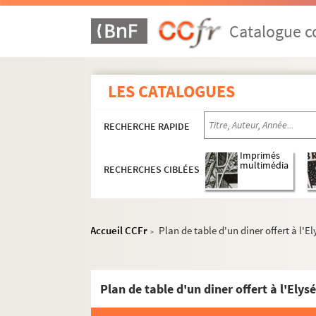
Réceptions données par ou pour les Représent
Catalogue co
Réceptions données par le ministère des Affa
Réceptions et voyages présidentiels
Voyages étrangers en France
LES CATALOGUES
Expositions en France et à l'étranger
Autres réceptions et évènements à l'étranger
RECHERCHE RAPIDE
Pièces isolées
Imprimés
multimédia
RECHERCHES CIBLÉES
504QO/20. Menus et programme liés à des 
504QO/21. Palais de l'Elysée, voyages préside
Planche 1
Accueil CCFr
Plan de table d'un diner offert à l'
>
Planche 2
Planche 3
Plan de table d'un diner offert à l'Ely
Planche 4
Planche 5