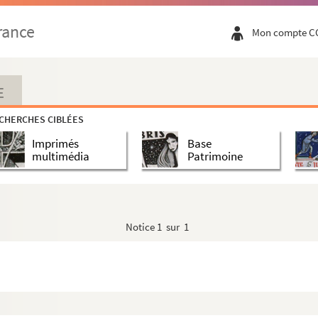
ganisées en France entre 1882 et 1912
riques et actualité (registre)
rance
Mon compte C
E
CHERCHES CIBLÉES
Imprimés
Base
multimédia
Patrimoine
l
e pour le retour des cendres de Paul Johnes
Notice
1 sur 1