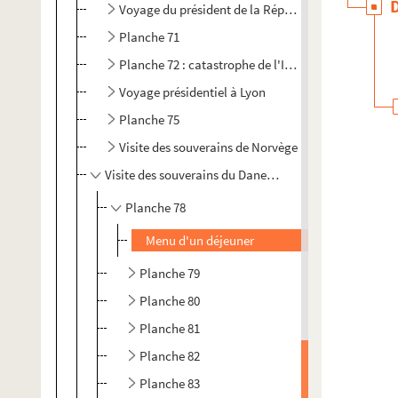
Voyage du président de la République dans le Lot-
Planche 71
Planche 72 : catastrophe de l'Iéna
Voyage présidentiel à Lyon
Planche 75
Visite des souverains de Norvège
Visite des souverains du Danemark
Planche 78
Menu d'un déjeuner
Planche 79
Planche 80
Planche 81
Planche 82
Planche 83