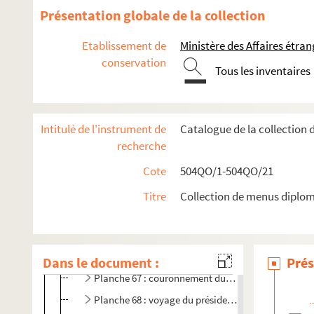
Présentation globale de la collection
Voyage du président de la République en Espagne
Voyage du président de la République au Portugal
Etablissement de
Ministère des Affaires étra
Voyage retour du président de la République
conservation
Tous les inventaires
Voyage du roi de Portugal en France
Planche 54 : visite du roi de Grèce en France
Visite du London county council
Intitulé de l'instrument de
Catalogue de la collection
recherche
Planche 60
Planche 61 : fin du septennat d'Emile Loubet
Cote
504QO/1-504QO/21
Planche 62 : début du septennat d'Armand Fallière
Titre
Collection de menus diplom
Planche 63
Planche 64 : visite du roi du Cambodge
Voyage du président à Tourcoing
Dans le document :
Prés
Planche 67 : couronnement du roi de Norvège
Planche 68 : voyage du président de la République 