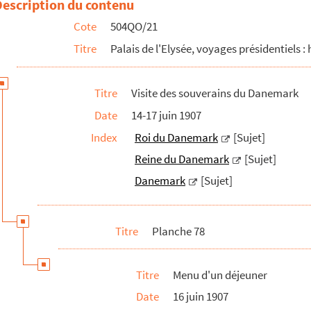
Description du contenu
et-Garonne
Cote
504QO/21
Titre
Palais de l'Elysée, voyages présidentiels : 
Titre
Visite des souverains du Danemark
Date
14-17 juin 1907
Index
Roi du Danemark
[Sujet]
Reine du Danemark
[Sujet]
Danemark
[Sujet]
Titre
Planche 78
Titre
Menu d'un déjeuner
Date
16 juin 1907