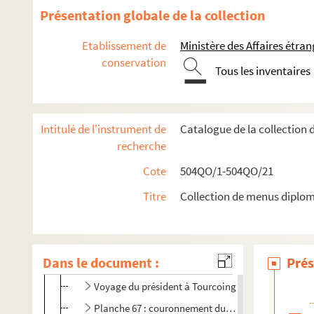
Congrès international de la tubercolose à Paris
Présentation globale de la collection
Voyage du prince de Bulgarie en France
Etablissement de
Ministère des Affaires étra
Voyage du président de la République en Espagne
conservation
Voyage du président de la République au Portugal
Tous les inventaires
Voyage retour du président de la République
Voyage du roi de Portugal en France
Intitulé de l'instrument de
Catalogue de la collection
Planche 54 : visite du roi de Grèce en France
recherche
Visite du London county council
Cote
504QO/1-504QO/21
Planche 60
Titre
Collection de menus diplom
Planche 61 : fin du septennat d'Emile Loubet
Planche 62 : début du septennat d'Armand Fallière
Planche 63
Dans le document :
Prés
Planche 64 : visite du roi du Cambodge
Voyage du président à Tourcoing
Planche 67 : couronnement du roi de Norvège