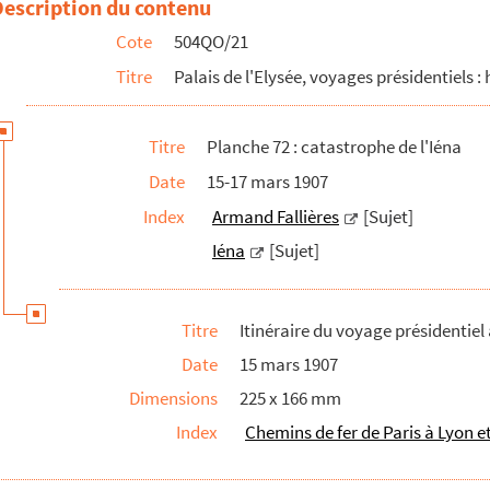
Description du contenu
à Marseille
Cote
504QO/21
et-Garonne
Titre
Palais de l'Elysée, voyages présidentiels : 
Titre
Planche 72 : catastrophe de l'Iéna
Date
15-17 mars 1907
Index
Armand Fallières
[Sujet]
entiel
Iéna
[Sujet]
Titre
Itinéraire du voyage présidentiel
Date
15 mars 1907
Dimensions
225 x 166 mm
Index
Chemins de fer de Paris à Lyon e