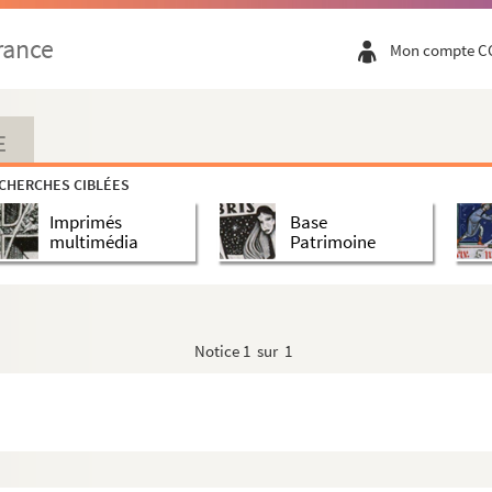
rance
ganisées en France entre 1882 et 1912
Mon compte C
riques et actualité (registre)
E
CHERCHES CIBLÉES
Imprimés
Base
multimédia
Patrimoine
l
Notice
1 sur 1
e pour le retour des cendres de Paul Johnes