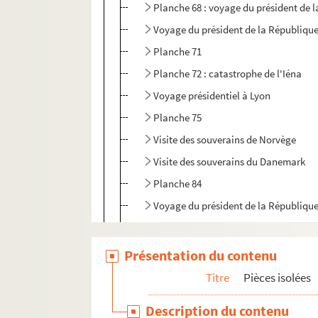
Planche 68 : voyage du président de l
Voyage du président de la République
Planche 71
Planche 72 : catastrophe de l'Iéna
Voyage présidentiel à Lyon
Planche 75
Visite des souverains de Norvège
Visite des souverains du Danemark
Planche 84
Voyage du président de la République
Planche 87
Planche 88
Présentation du contenu
Planche 89
Titre
Pièces isolées
Planche 90
Description du contenu
Dessert-souvenirs offerts aux diners d