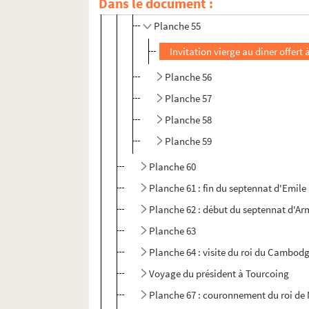
Visite du London county council
Dans le document :
Planche 55
Invitation vierge au diner offert
Planche 56
Planche 57
Planche 58
Planche 59
Planche 60
Planche 61 : fin du septennat d'Emile
Planche 62 : début du septennat d'Ar
Planche 63
Planche 64 : visite du roi du Cambod
Voyage du président à Tourcoing
Planche 67 : couronnement du roi de