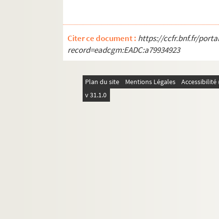
Citer ce document :
https://ccfr.bnf.fr/por
record=eadcgm:EADC:a79934923
Plan du site
Mentions Légales
Accessibilit
v 31.1.0