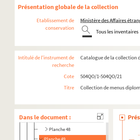
Visite du roi d'Espagne
Présentation globale de la collection
Fêtes données en l'honneur de la mission américain
Etablissement de
Ministère des Affaires étra
Séjour à Paris des marins anglais
conservation
Planche 28
Tous les inventaires
Planche 29
Congrès international de la tubercolose à Paris
Intitulé de l'instrument de
Catalogue de la collection
Voyage du prince de Bulgarie en France
recherche
Voyage du président de la République en Espagne
Cote
504QO/1-504QO/21
Voyage du président de la République au Portugal
Titre
Collection de menus diplom
Voyage retour du président de la République
Voyage du roi de Portugal en France
Planche 46
Dans le document :
Prés
Planche 47
Planche 48
Planche 49