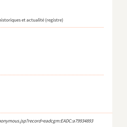
historiques et actualité (registre)
ct_anonymous.jsp?record=eadcgm:EADC:a79934893