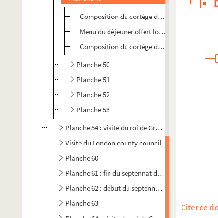
Composition du cortège de la gare au châtea
Menu du déjeuner offert lors d'une partie de c
Composition du cortège du Palais des Affaires
Planche 50
Planche 51
Planche 52
Planche 53
Planche 54 : visite du roi de Grèce en France
Visite du London county council
Planche 60
Planche 61 : fin du septennat d'Emile Loubet
Planche 62 : début du septennat d'Armand Fallière
Planche 63
Citer ce d