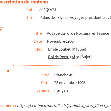
Description du contenu
u de Rambouillet
Cote
504QO/21
hasse en l'honneur du roi de Portugal au château de Ra...
Titre
Palais de l'Elysée, voyages présidentiels : 
 étrangères à l'Opéra
Titre
Voyage du roi de Portugal en France
Date
Novembre 1905
Index
Emile Loubet
[Sujet]
Roi de Portugal
[Sujet]
Titre
Planche 49
Date
23 novembre 1905
Langue
français
s
ocument :
https://ccfr.bnf.fr/portailccfr/jsp/index_view_dire