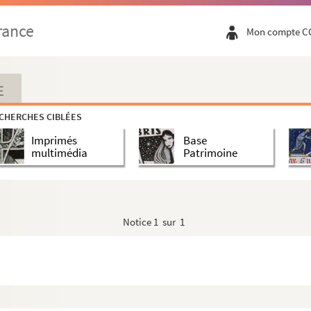
s
rance
Mon compte C
E
CHERCHES CIBLÉES
ganisées en France entre 1882 et 1912
Imprimés
Base
multimédia
Patrimoine
riques et actualité (registre)
Notice
1 sur 1
l