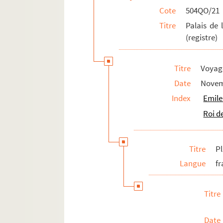
Cote
504QO/21
Planche 88
Titre
Palais de 
Planche 89
(registre)
Planche 90
Dessert-souvenirs offerts aux diners d
Titre
Voyage
Date
Novem
Index
Emile
Roi d
Titre
P
Langue
fr
Titre
Date