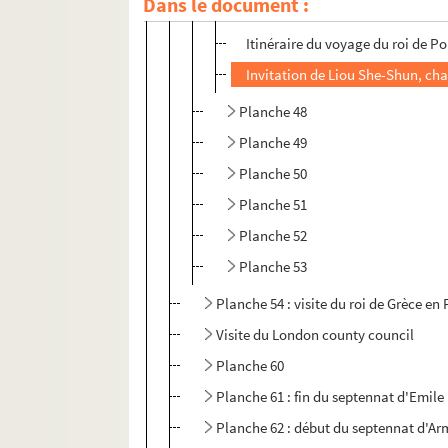
Dans le document :
Programme du voyage du roi de 
Itinéraire du voyage du roi de Po
Invitation de Liou She-Shun, char
Planche 48
Planche 49
Planche 50
Planche 51
Planche 52
Planche 53
Planche 54 : visite du roi de Grèce en
Visite du London county council
Planche 60
Planche 61 : fin du septennat d'Emile
Planche 62 : début du septennat d'Ar