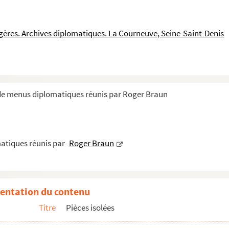
ngères. Archives diplomatiques. La Courneuve, Seine-Saint-Denis
 de menus diplomatiques réunis par Roger Braun
atiques réunis par
Roger Braun
entation du contenu
 journalistes français à Lisbonne
Titre
Pièces isolées
e aux journalistes français à l'occasion du voyage du ...
ais aux journalistes de Lisbonne