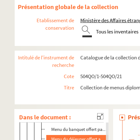
Présentation globale de la collection
Séjour à Paris des marins anglais
Planche 28
Etablissement de
Ministère des Affaires étra
conservation
Planche 29
Tous les inventaires
Congrès international de la tubercolose à Paris
Voyage du prince de Bulgarie en France
Intitulé de l'instrument de
Catalogue de la collection
Voyage du président de la République en Espagne
recherche
Voyage du président de la République au Portugal
Cote
504QO/1-504QO/21
Planche 40
Titre
Collection de menus diplom
Planche 41
Planche 42
Planche 43
Dans le document :
Prés
Menu du petit-déjeuner offert en l'honneur des
Menu du banquet offert par la presse portugais
Menu du déjeuner offert aux journalistes franç