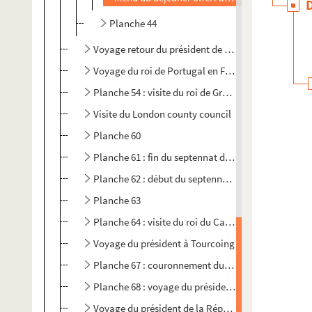
Planche 44
Voyage retour du président de la République
Voyage du roi de Portugal en France
Planche 54 : visite du roi de Grèce en France
Visite du London county council
Planche 60
Planche 61 : fin du septennat d'Emile Loubet
Planche 62 : début du septennat d'Armand Fallière
Planche 63
Planche 64 : visite du roi du Cambodge
Voyage du président à Tourcoing
Planche 67 : couronnement du roi de Norvège
Planche 68 : voyage du président de la République 
Voyage du président de la République dans le Lot-