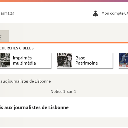
rance
Mon compte C
E
ganisées en France entre 1882 et 1912
CHERCHES CIBLÉES
riques et actualité (registre)
Imprimés
Base
multimédia
Patrimoine
 aux journalistes de Lisbonne
Notice
1 sur 1
is aux journalistes de Lisbonne
l
e pour le retour des cendres de Paul Johnes