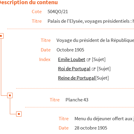
Description du contenu
Cote
504QO/21
Titre
Palais de l'Elysée, voyages présidentiels : 
Titre
Voyage du président de la Républiqu
Date
Octobre 1905
Index
Emile Loubet
[Sujet]
Roi de Portugal
[Sujet]
s
Reine de Portugal
[Sujet]
Titre
Planche 43
Titre
Menu du déjeuner offert aux 
à Marseille
Date
28 octobre 1905
et-Garonne