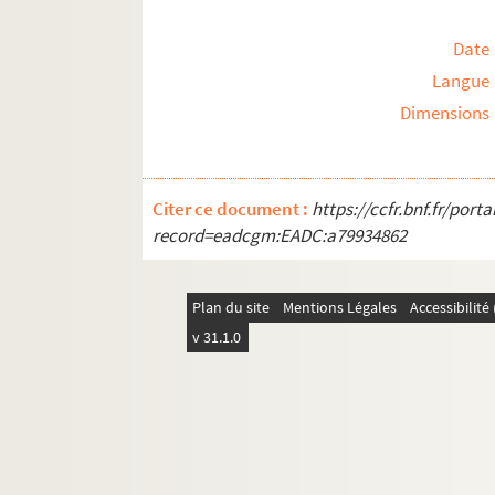
Date
Langue
Dimensions
Citer ce document :
https://ccfr.bnf.fr/por
record=eadcgm:EADC:a79934862
Plan du site
Mentions Légales
Accessibilit
v 31.1.0