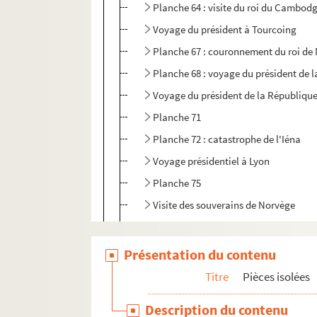
Planche 64 : visite du roi du Cambod
Voyage du président à Tourcoing
Planche 67 : couronnement du roi de
Planche 68 : voyage du président de l
Voyage du président de la République
Planche 71
Planche 72 : catastrophe de l'Iéna
Voyage présidentiel à Lyon
Planche 75
Visite des souverains de Norvège
Visite des souverains du Danemark
Planche 84
Présentation du contenu
Voyage du président de la République
Titre
Pièces isolées
Planche 87
Description du contenu
Planche 88