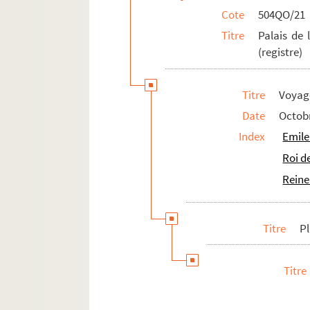
Cote
504QO/21
Planche 89
Titre
Palais de 
Planche 90
(registre)
Dessert-souvenirs offerts aux diners d
Titre
Voyage
Date
Octob
Index
Emile
Roi d
Reine
Titre
P
Titre