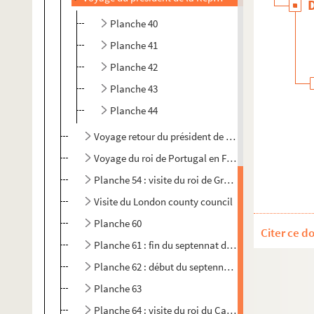
Planche 40
Planche 41
Planche 42
Planche 43
Planche 44
Voyage retour du président de la République
Voyage du roi de Portugal en France
Planche 54 : visite du roi de Grèce en France
Visite du London county council
Planche 60
Citer ce d
Planche 61 : fin du septennat d'Emile Loubet
Planche 62 : début du septennat d'Armand Fallière
Planche 63
Planche 64 : visite du roi du Cambodge