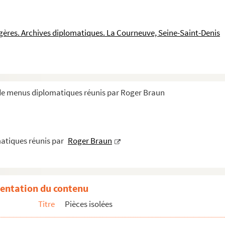
ngères. Archives diplomatiques. La Courneuve, Seine-Saint-Denis
l
 de menus diplomatiques réunis par Roger Braun
e pour le retour des cendres de Paul Johnes
atiques réunis par
Roger Braun
entation du contenu
Titre
Pièces isolées