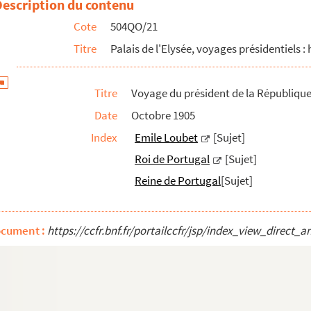
Description du contenu
Cote
504QO/21
Titre
Palais de l'Elysée, voyages présidentiels : 
Titre
Voyage du président de la Républiqu
Date
Octobre 1905
Index
Emile Loubet
[Sujet]
Roi de Portugal
[Sujet]
Reine de Portugal
[Sujet]
ocument :
https://ccfr.bnf.fr/portailccfr/jsp/index_view_dire
s