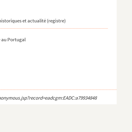
historiques et actualité (registre)
e au Portugal
ct_anonymous.jsp?record=eadcgm:EADC:a79934848