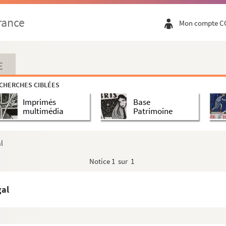
rance
Mon compte C
E
atiques et consulaires de France et étrangè...
CHERCHES CIBLÉES
s
Imprimés
Base
multimédia
Patrimoine
l
Notice
1 sur 1
gal
ganisées en France entre 1882 et 1912
riques et actualité (registre)