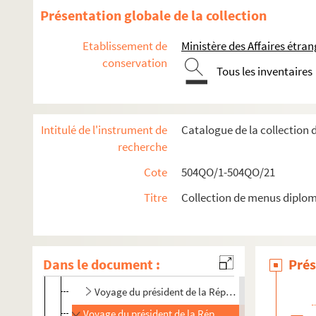
Planche 1
Présentation globale de la collection
Planche 2
Etablissement de
Ministère des Affaires étra
Planche 3
conservation
Tous les inventaires
Planche 4
Planche 5
Planche 6 : retour de Port-Arthur du général Stasse
Intitulé de l'instrument de
Catalogue de la collection
Visite du roi d'Espagne
recherche
Fêtes données en l'honneur de la mission américain
Cote
504QO/1-504QO/21
Séjour à Paris des marins anglais
Titre
Collection de menus diplom
Planche 28
Planche 29
Congrès international de la tubercolose à Paris
Dans le document :
Prés
Voyage du prince de Bulgarie en France
Voyage du président de la République en Espagne
Voyage du président de la République au Portugal