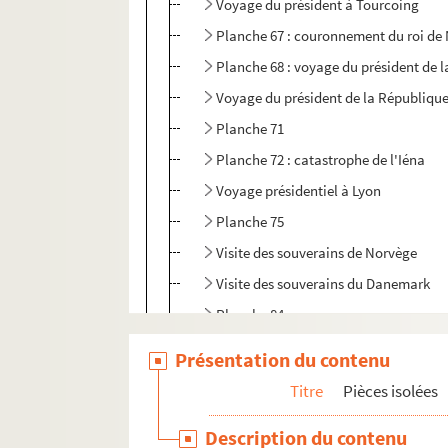
Voyage du président à Tourcoing
Planche 67 : couronnement du roi de
Planche 68 : voyage du président de l
Voyage du président de la République
Planche 71
Planche 72 : catastrophe de l'Iéna
Voyage présidentiel à Lyon
Planche 75
Visite des souverains de Norvège
Visite des souverains du Danemark
Planche 84
Voyage du président de la République
Présentation du contenu
Planche 87
Titre
Pièces isolées
Planche 88
Description du contenu
Planche 89