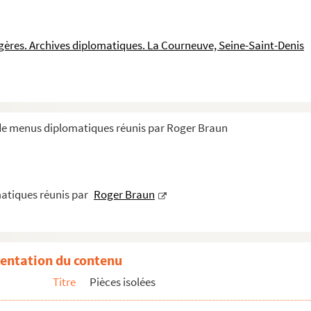
ngères. Archives diplomatiques. La Courneuve, Seine-Saint-Denis
l
 de menus diplomatiques réunis par Roger Braun
e pour le retour des cendres de Paul Johnes
atiques réunis par
Roger Braun
entation du contenu
Titre
Pièces isolées