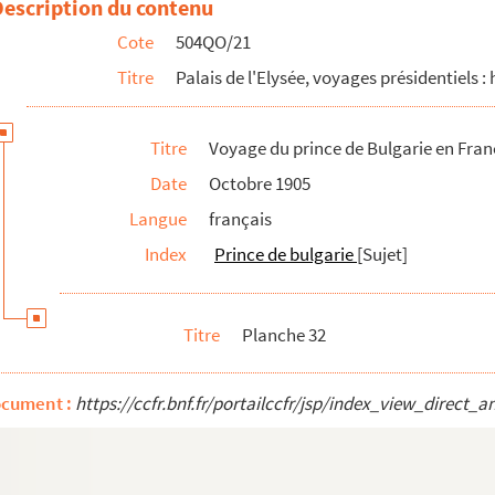
Description du contenu
 de la République
Cote
504QO/21
Titre
Palais de l'Elysée, voyages présidentiels : 
Titre
Voyage du prince de Bulgarie en Fran
Date
Octobre 1905
Langue
français
Index
Prince de bulgarie
[Sujet]
Titre
Planche 32
s
ocument :
https://ccfr.bnf.fr/portailccfr/jsp/index_view_dire