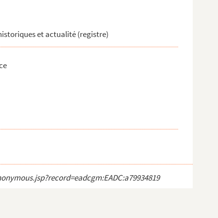
historiques et actualité (registre)
ce
ct_anonymous.jsp?record=eadcgm:EADC:a79934819