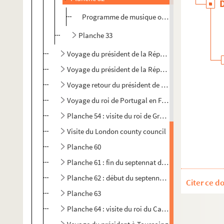
Programme de musique offert à la présidence
Planche 33
Voyage du président de la République en Espagne
Voyage du président de la République au Portugal
Voyage retour du président de la République
Voyage du roi de Portugal en France
Planche 54 : visite du roi de Grèce en France
Visite du London county council
Planche 60
Planche 61 : fin du septennat d'Emile Loubet
Planche 62 : début du septennat d'Armand Fallière
Citer ce d
Planche 63
Planche 64 : visite du roi du Cambodge