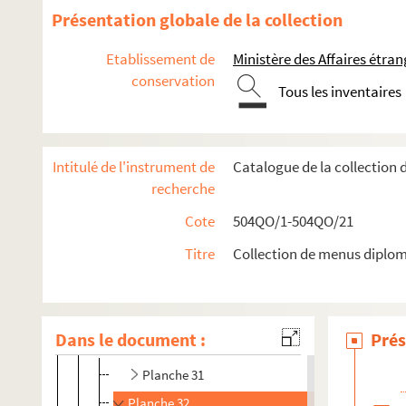
Planche 1
Présentation globale de la collection
Planche 2
Etablissement de
Ministère des Affaires étra
Planche 3
conservation
Planche 4
Tous les inventaires
Planche 5
Planche 6 : retour de Port-Arthur du général Stasse
Intitulé de l'instrument de
Catalogue de la collection
Visite du roi d'Espagne
recherche
Fêtes données en l'honneur de la mission américain
Cote
504QO/1-504QO/21
Séjour à Paris des marins anglais
Titre
Collection de menus diplom
Planche 28
Planche 29
Congrès international de la tubercolose à Paris
Dans le document :
Prés
Voyage du prince de Bulgarie en France
Planche 31
Planche 32