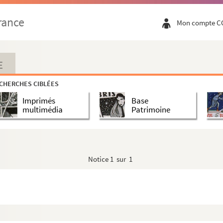
rance
Mon compte C
E
atiques et consulaires de France et étrangè...
CHERCHES CIBLÉES
s
Imprimés
Base
multimédia
Patrimoine
Notice
1 sur 1
ganisées en France entre 1882 et 1912
riques et actualité (registre)