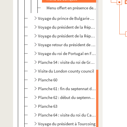
Menu offert en présence de Léon Berthenson
Voyage du prince de Bulgarie en France
Voyage du président de la République en Espagne
Voyage du président de la République au Portugal
Voyage retour du président de la République
Voyage du roi de Portugal en France
Planche 54 : visite du roi de Grèce en France
Visite du London county council
Planche 60
Planche 61 : fin du septennat d'Emile Loubet
Planche 62 : début du septennat d'Armand Fallière
Planche 63
Planche 64 : visite du roi du Cambodge
Voyage du président à Tourcoing