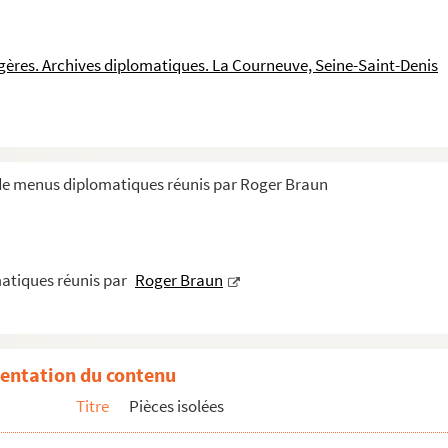
ngères. Archives diplomatiques. La Courneuve, Seine-Saint-Denis
l
 de menus diplomatiques réunis par Roger Braun
e pour le retour des cendres de Paul Johnes
atiques réunis par
Roger Braun
entation du contenu
Titre
Pièces isolées
'Elysée