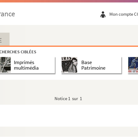
rance
Mon compte C
E
atiques et consulaires de France et étrangè...
CHERCHES CIBLÉES
s
Imprimés
Base
multimédia
Patrimoine
Notice
1 sur 1
ganisées en France entre 1882 et 1912
riques et actualité (registre)