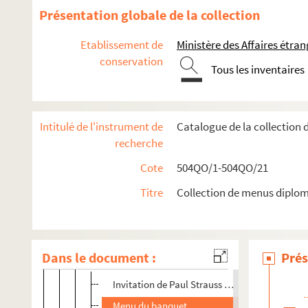
Présentation globale de la collection
Planche 2
Planche 3
Etablissement de
Ministère des Affaires étra
conservation
Planche 4
Tous les inventaires
Planche 5
Planche 6 : retour de Port-Arthur du général Stasse
Intitulé de l'instrument de
Catalogue de la collection
Visite du roi d'Espagne
recherche
Fêtes données en l'honneur de la mission américain
Cote
504QO/1-504QO/21
Séjour à Paris des marins anglais
Planche 28
Titre
Collection de menus diplom
Planche 29
Congrès international de la tubercolose à Paris
Dans le document :
Prés
Planche 30
Invitation de Paul Strauss à un diner offert à l
Menu du banquet