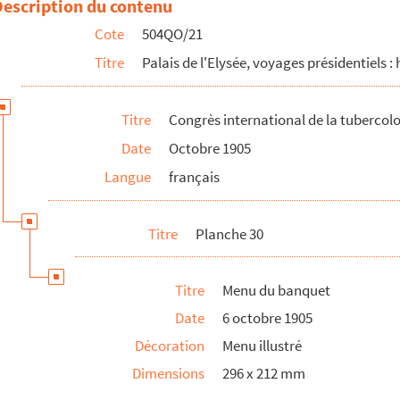
Description du contenu
Cote
504QO/21
Titre
Palais de l'Elysée, voyages présidentiels : 
Titre
Congrès international de la tubercolo
Date
Octobre 1905
Langue
français
Titre
Planche 30
Titre
Menu du banquet
s
Date
6 octobre 1905
Décoration
Menu illustré
Dimensions
296 x 212 mm