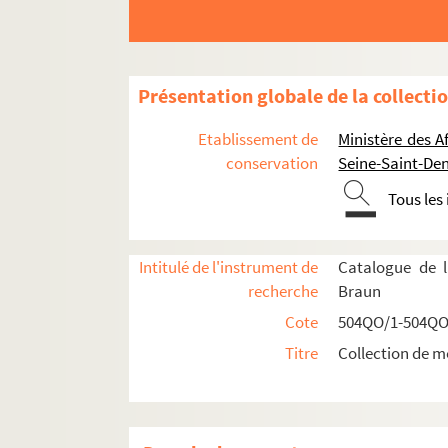
Visite du roi d'Espagne
Planche 7
Planche 8
Présentation globale de la collecti
Planche 9
Etablissement de
Ministère des A
Planche 10
conservation
Seine-Saint-Den
Planche 11
Tous les
Planche 12
Planche 13
Intitulé de l'instrument de
Catalogue de l
Planche 14
recherche
Braun
Planche 15
Cote
504QO/1-504QO
Planche 16
Titre
Collection de m
Planche 17
Planche 18
Planche 19