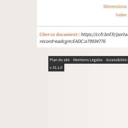
Dimensions
Index
Citer ce document :
https://ccfr.bnf.fr/por
record=eadcgm:EADC:a79934776
Plan du site
Mentions Légales
Accessibilit
v 31.1.0