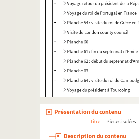
Voyage retour du président de la Rép
Voyage du roi de Portugal en France
Planche 54 : visite du roi de Grèce en
Visite du London county council
Planche 60
Planche 61 : fin du septennat d'Emile
Planche 62 : début du septennat d'Ar
Planche 63
Planche 64 : visite du roi du Cambod
Voyage du président à Tourcoing
Planche 67 : couronnement du roi de
Planche 68 : voyage du président de l
Présentation du contenu
Voyage du président de la République
Titre
Pièces isolées
Planche 71
Description du contenu
Planche 72 : catastrophe de l'Iéna