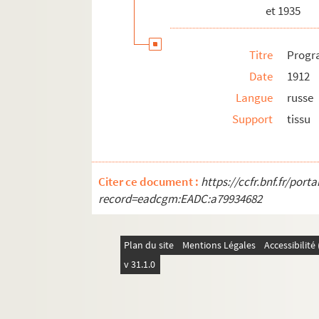
et 1935
Titre
Progr
Date
1912
Langue
russe
Support
tissu
Citer ce document :
https://ccfr.bnf.fr/por
record=eadcgm:EADC:a79934682
Plan du site
Mentions Légales
Accessibilit
v 31.1.0